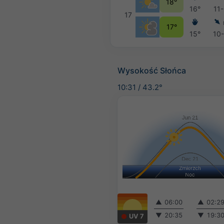
18°
16°
11
17
17°
15°
10
Wysokość Słońca
10:31
/
43.2°
▲
06:00
▲
02:2
▼
20:35
▼
19:3
UV 7