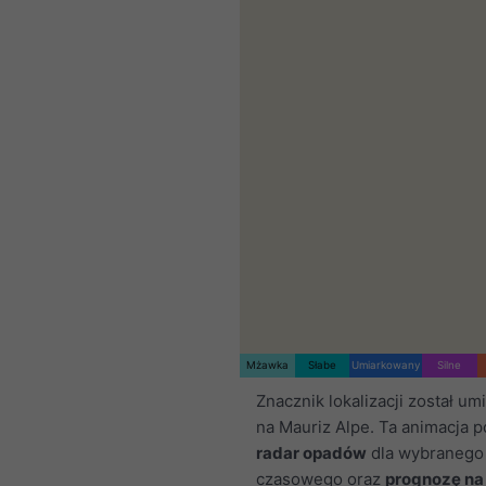
Mżawka
Słabe
Umiarkowany
Silne
Znacznik lokalizacji został u
na Mauriz Alpe. Ta animacja 
radar opadów
dla wybranego 
czasowego oraz
prognozę na