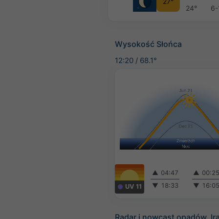
27°
24°
6-
Wysokość Słońca
12:20
/
68.1°
▲
04:47
▲
00:2
▼
18:33
▼
16:0
UV 11
Radar i nowcast opadów, Ir