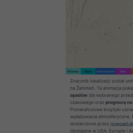
Mżawka
Słabe
Umiarkowany
Silne
Znacznik lokalizacji został u
na Z̄ammeh. Ta animacja pok
opadów
dla wybranego przed
czasowego oraz
prognozę na
Pomarańczowe krzyżyki ozna
wyładowania atmosferyczne.
dostarczone przez
nowcast.d
(dostępne w USA, Europie i Aus