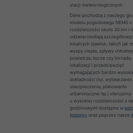
stacji meteorologicznych.
Dane pochodzą z naszego gl
modelu pogodowego NEMS o
rozdzielczości około 30 km i n
odzwierciedlają szczegółowy
lokalnych zjawisk, takich jak m
wyspy ciepła, spływy chłodne
powietrza, burze czy tornada.
lokalizacji i przedsięwzięć
wymagających bardzo wysoki
dokładności (np. wytwarzanie 
ubezpieczenia, planowanie
urbanistyczne itp.) oferujemy
o wysokiej rozdzielczości z d
godzinowymi dostępne w
poi
history+
oraz poprzez nasze
A