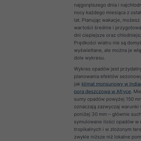
najgorętszego dnia i najchłod
nocy każdego miesiąca z osta
lat. Planując wakacje, możesz 
wartości średnie i przygotowa
dni cieplejsze oraz chłodniejs
Prędkości wiatru nie są domyś
wyświetlane, ale można je wł
dole wykresu.
Wykres opadów jest przydatn
planowania efektów sezonowy
jak
klimat monsunowy w India
pora deszczowa w Afryce
. Mi
sumy opadów powyżej 150 m
oznaczają zazwyczaj warunki 
poniżej 30 mm – głównie suc
symulowane ilości opadów w 
tropikalnych i w złożonym ter
zwykle niższe niż lokalne pom