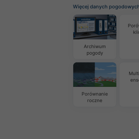
Więcej danych pogodowyc
Poró
kl
Archiwum
pogody
Mult
ens
Porównanie
roczne