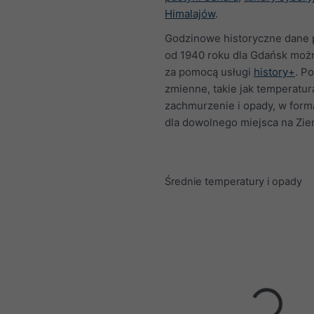
Himalajów
.
Godzinowe historyczne dane
od 1940 roku dla Gdańsk moż
za pomocą usługi
history+
. P
zmienne, takie jak temperatura
zachmurzenie i opady, w for
dla dowolnego miejsca na Zie
Średnie temperatury i opady