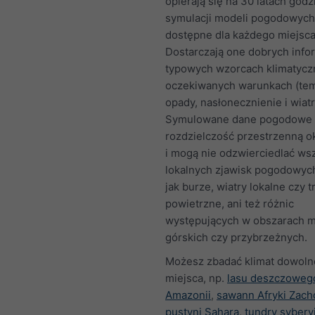
opierają się na 30 latach god
symulacji modeli pogodowych 
dostępne dla każdego miejsca
Dostarczają one dobrych infor
typowych wzorcach klimatycz
oczekiwanych warunkach (tem
opady, nasłonecznienie i wiatr
Symulowane dane pogodowe 
rozdzielczość przestrzenną o
i mogą nie odzwierciedlać ws
lokalnych zjawisk pogodowych
jak burze, wiatry lokalne czy t
powietrzne, ani też różnic
występujących w obszarach mi
górskich czy przybrzeżnych.
Możesz zbadać klimat dowol
miejsca, np.
lasu deszczoweg
Amazonii
,
sawann Afryki Zach
pustyni Sahara
,
tundry syberyj