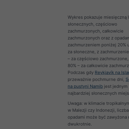
Wykres pokazuje miesięczną l
słonecznych, częściowo
zachmurzonych, całkowicie
zachmurzonych oraz z opadam
zachmurzeniem poniżej 20% u
za słoneczne, z zachmurzen
– za częściowo zachmurzone,
80% – za całkowicie zachmur
Podczas gdy
Reykjavík na Isla
przeważnie pochmurne dni,
S
na pustyni Namib
jest jednym 
najbardziej słonecznych miejs
Uwaga: w klimacie tropikalnym
w Malezji czy Indonezji, liczba
opadami może być zawyżona 
dwukrotnie.