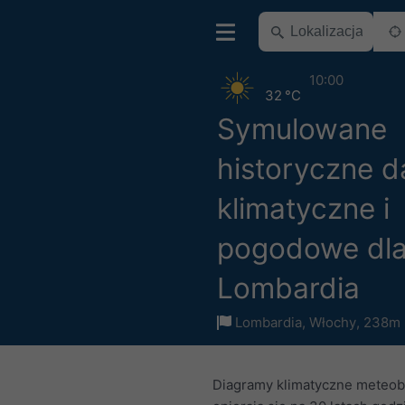
10:00
32 °C
Symulowane
historyczne d
klimatyczne i
pogodowe dl
Lombardia
Lombardia
,
Włochy
,
238m 
Diagramy klimatyczne meteob