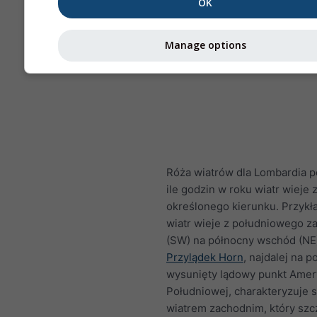
OK
Manage options
Róża wiatrów dla Lombardia p
ile godzin w roku wiatr wieje 
określonego kierunku. Przykł
wiatr wieje z południowego z
(SW) na północny wschód (NE
Przylądek Horn
, najdalej na p
wysunięty lądowy punkt Amer
Południowej, charakteryzuje s
wiatrem zachodnim, który szc