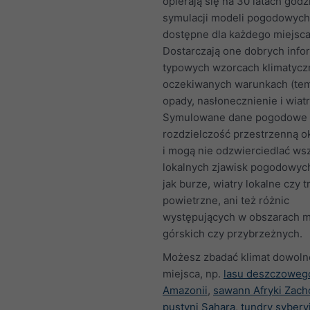
opierają się na 30 latach god
symulacji modeli pogodowych 
dostępne dla każdego miejsca
Dostarczają one dobrych infor
typowych wzorcach klimatycz
oczekiwanych warunkach (tem
opady, nasłonecznienie i wiatr
Symulowane dane pogodowe 
rozdzielczość przestrzenną o
i mogą nie odzwierciedlać ws
lokalnych zjawisk pogodowych
jak burze, wiatry lokalne czy t
powietrzne, ani też różnic
występujących w obszarach mi
górskich czy przybrzeżnych.
Możesz zbadać klimat dowol
miejsca, np.
lasu deszczoweg
Amazonii
,
sawann Afryki Zach
pustyni Sahara
,
tundry syberyj