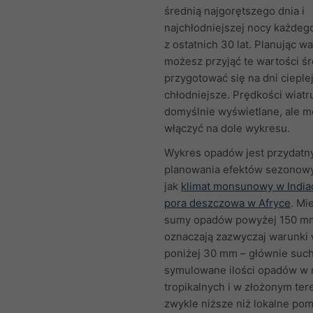
średnią najgorętszego dnia i
najchłodniejszej nocy każdeg
z ostatnich 30 lat. Planując wa
możesz przyjąć te wartości śr
przygotować się na dni cieple
chłodniejsze. Prędkości wiatr
domyślnie wyświetlane, ale m
włączyć na dole wykresu.
Wykres opadów jest przydatn
planowania efektów sezonowy
jak
klimat monsunowy w India
pora deszczowa w Afryce
. Mi
sumy opadów powyżej 150 m
oznaczają zazwyczaj warunki 
poniżej 30 mm – głównie suc
symulowane ilości opadów w 
tropikalnych i w złożonym ter
zwykle niższe niż lokalne pom