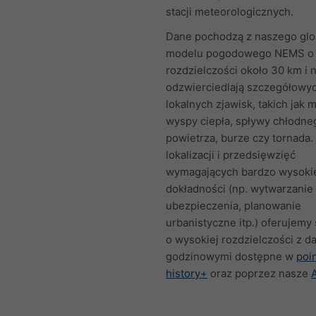
stacji meteorologicznych.
Dane pochodzą z naszego gl
modelu pogodowego NEMS o
rozdzielczości około 30 km i n
odzwierciedlają szczegółowy
lokalnych zjawisk, takich jak m
wyspy ciepła, spływy chłodne
powietrza, burze czy tornada.
lokalizacji i przedsięwzięć
wymagających bardzo wysoki
dokładności (np. wytwarzanie 
ubezpieczenia, planowanie
urbanistyczne itp.) oferujemy
o wysokiej rozdzielczości z d
godzinowymi dostępne w
poi
history+
oraz poprzez nasze
A