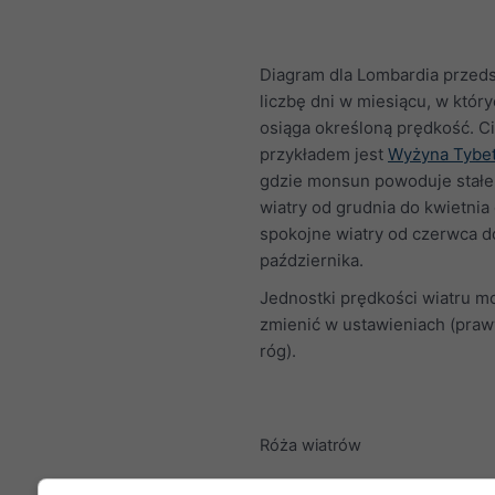
Diagram dla Lombardia przed
liczbę dni w miesiącu, w który
osiąga określoną prędkość. 
przykładem jest
Wyżyna Tybe
gdzie monsun powoduje stałe,
wiatry od grudnia do kwietnia
spokojne wiatry od czerwca d
października.
Jednostki prędkości wiatru m
zmienić w ustawieniach (praw
róg).
Róża wiatrów