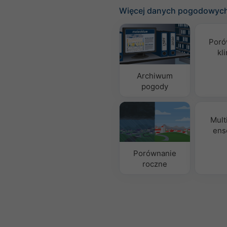
Więcej danych pogodowyc
Poró
kl
Archiwum
pogody
Mult
ens
Porównanie
roczne