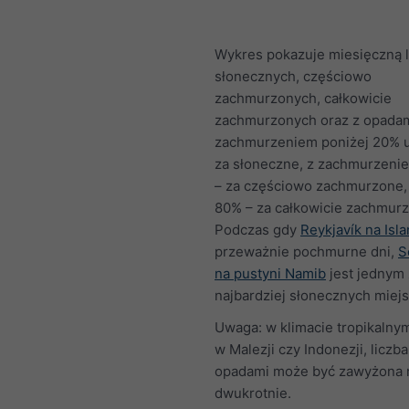
Wykres pokazuje miesięczną l
słonecznych, częściowo
zachmurzonych, całkowicie
zachmurzonych oraz z opadam
zachmurzeniem poniżej 20% u
za słoneczne, z zachmurzen
– za częściowo zachmurzone,
80% – za całkowicie zachmur
Podczas gdy
Reykjavík na Isla
przeważnie pochmurne dni,
S
na pustyni Namib
jest jednym 
najbardziej słonecznych miejs
Uwaga: w klimacie tropikalnym
w Malezji czy Indonezji, liczba
opadami może być zawyżona 
dwukrotnie.