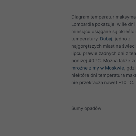
Diagram temperatur maksymal
Lombardia pokazuje, w ile dni
miesiącu osiągane są określo
temperatury.
Dubaj
, jedno z
najgorętszych miast na świec
lipcu prawie żadnych dni z te
poniżej 40 °C. Można także z
mroźne zimy w Moskwie
, gdz
niektóre dni temperatura ma
nie przekracza nawet −10 °C.
Sumy opadów