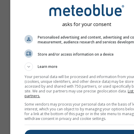
Wykres "15-dniowy" poka
dane godzinowe. Dla jed
miesiąca dostępne są dz
asks for your consent
agregacje wartości minim
maksymalnych i średnich.
Personalised advertising and content, advertising and c
okresów dłuższych niż 6 
measurement, audience research and services develop
stosowane są agregacje
miesięczne.
Store and/or access information on a device
Oferujemy również sprze
Learn more
surowych danych. Skontak
Your personal data will be processed and information from you
nami, aby uzyskać więcej
(cookies, unique identifiers, and other device data) may be store
informacji
accessed by and shared with 750 partners, or used specifically b
site. We and our partners may use precise geolocation data.
List
(
support@meteoblue.co
partners.
Godzinowe historyczne dane
Some vendors may process your personal data on the basis of l
interest, which you can object to by managing your options belo
od 1940 roku dla 46.54°N 8.
for a link at the bottom of this page or in the site menu to manag
zakupić za pomocą usługi
his
withdraw consent in privacy and cookie settings.
Pobierz zmienne, takie jak te
wiatr, zachmurzenie i opady, 