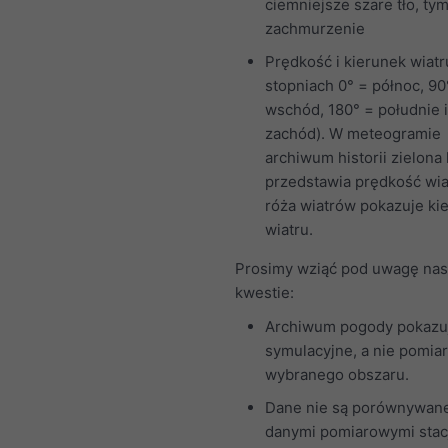
ciemniejsze szare tło, ty
zachmurzenie
Prędkość i kierunek wiatr
stopniach 0° = północ, 90
wschód, 180° = południe 
zachód). W meteogramie
archiwum historii zielona l
przedstawia prędkość wia
róża wiatrów pokazuje ki
wiatru.
Prosimy wziąć pod uwagę nas
kwestie:
Archiwum pogody pokazu
symulacyjne, a nie pomia
wybranego obszaru.
Dane nie są porównywan
danymi pomiarowymi stac