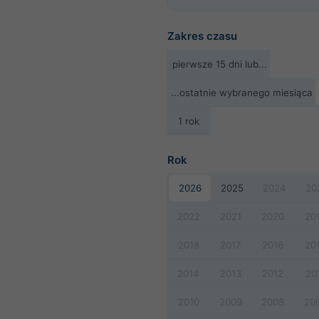
Zakres czasu
pierwsze 15 dni lub...
...ostatnie wybranego miesiąca
1 rok
Rok
2026
2025
2024
20
2022
2021
2020
20
2018
2017
2016
20
2014
2013
2012
20
2010
2009
2008
20