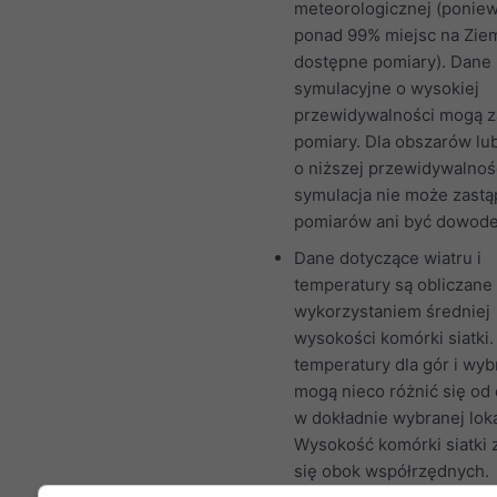
meteorologicznej (ponie
ponad 99% miejsc na Ziem
dostępne pomiary). Dane
symulacyjne o wysokiej
przewidywalności mogą z
pomiary. Dla obszarów lu
o niższej przewidywalnoś
symulacja nie może zastą
pomiarów ani być dowod
Dane dotyczące wiatru i
temperatury są obliczane
wykorzystaniem średniej
wysokości komórki siatki.
temperatury dla gór i wy
mogą nieco różnić się od
w dokładnie wybranej lokal
Wysokość komórki siatki 
się obok współrzędnych.