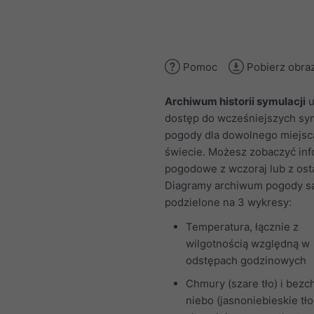
Pomoc
Pobierz obra
Archiwum historii symulacji
u
dostęp do wcześniejszych sym
pogody dla dowolnego miejsc
świecie. Możesz zobaczyć inf
pogodowe z wczoraj lub z osta
Diagramy archiwum pogody s
podzielone na 3 wykresy:
Temperatura, łącznie z
wilgotnością względną w
odstępach godzinowych
Chmury (szare tło) i bez
niebo (jasnoniebieskie tło