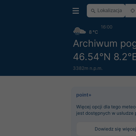
16:00
8 °C
Archiwum po
46.54°N 8.2°
3382m n.p.m.
point+
Więcej opcji dla tego mete
jest dostępnych w usłudze 
Dowiedz się więce