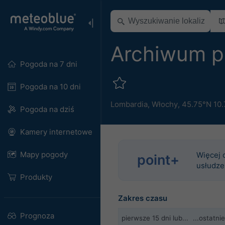
Archiwum 
Pogoda na 7 dni
Pogoda na 10 dni
Lombardia
,
Włochy
,
45.75°N 10.
Pogoda na dziś
Kamery internetowe
Mapy pogody
Więcej 
point+
usłudze
Produkty
Zakres czasu
Prognoza
pierwsze 15 dni lub...
...ostatn