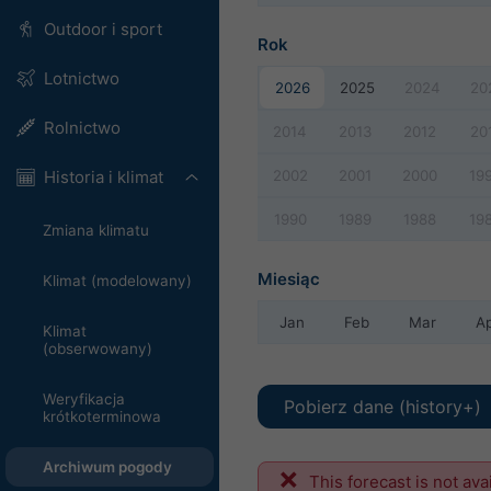
Outdoor i sport
Rok
Lotnictwo
2026
2025
2024
20
Rolnictwo
2014
2013
2012
20
2002
2001
2000
19
Historia i klimat
1990
1989
1988
19
Zmiana klimatu
Miesiąc
Klimat (modelowany)
Jan
Feb
Mar
A
Klimat
(obserwowany)
Weryfikacja
Pobierz dane (history+)
krótkoterminowa
Archiwum pogody
This forecast is not ava