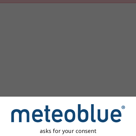
asks for your consent
z