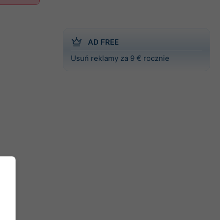
AD FREE
Usuń reklamy za 9 € rocznie