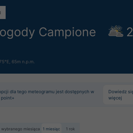
pogody Campione
2
75°E,
65m n.p.m.
opcji dla tego meteogramu jest dostępnych w
Dowiedz si
 point+
więcej
ie wybranego miesiąca
1 miesiąc
1 rok