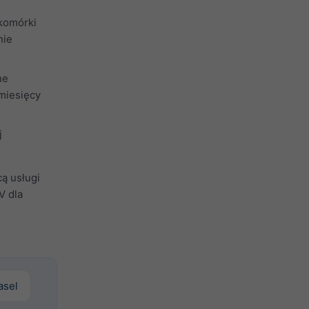
 komórki
nie
ne
miesięcy
j
ą usługi
V dla
Basel