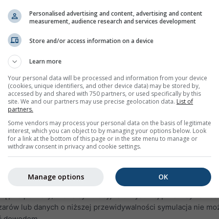
Personalised advertising and content, advertising and content
measurement, audience research and services development
możliwia dostęp do wcześniejszych symulacji pogody dla dow
obaczyć informacje pogodowe z wczoraj lub z ostatnich lat. Di
Store and/or access information on a device
ne na 3 wykresy:
Learn more
ilgotnością względną w odstępach godzinowych
Your personal data will be processed and information from your device
hmurne niebo (jasnoniebieskie tło). Im ciemniejsze szare tło, t
(cookies, unique identifiers, and other device data) may be stored by,
accessed by and shared with 750 partners, or used specifically by this
site. We and our partners may use precise geolocation data.
List of
u (w stopniach 0° = północ, 90° = wschód, 180° = południe i 27
partners.
chiwum historii zielona linia przedstawia prędkość wiatru, a r
Some vendors may process your personal data on the basis of legitimate
interest, which you can object to by managing your options below. Look
k wiatru.
for a link at the bottom of this page or in the site menu to manage or
withdraw consent in privacy and cookie settings.
tępujące kwestie:
e dane symulacyjne, a nie pomiarowe, dla wybranego obszaru.
Manage options
OK
 z danymi pomiarowymi stacji meteorologicznej (ponieważ w 
ostępne pomiary). Dane symulacyjne o wysokiej przewidywalnoś
szarów lub danych o niższej przewidywalności symulacja nie mo
yć dowodem.