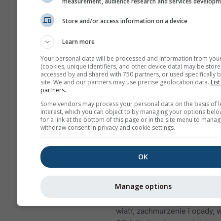
measurement, audience research and services develop
dane godzinowe. Dla jed
Store and/or access information on a device
miesiąca dostępne są dz
agregacje wartości minim
Learn more
maksymalnych i średnich.
okresów dłuższych niż 6 
Your personal data will be processed and information from you
(cookies, unique identifiers, and other device data) may be store
stosowane są agregacje
accessed by and shared with 750 partners, or used specifically b
miesięczne.
site. We and our partners may use precise geolocation data.
List
partners.
Oferujemy również sprze
Some vendors may process your personal data on the basis of l
surowych danych. Skontak
interest, which you can object to by managing your options belo
for a link at the bottom of this page or in the site menu to manag
nami, aby uzyskać więcej
withdraw consent in privacy and cookie settings.
informacji
(
support@meteoblue.co
OK
Godzinowe historyczne dane
od 1940 roku dla Honolulu m
Manage options
zakupić za pomocą usługi
his
Pobierz zmienne, takie jak te
wiatr, zachmurzenie i opady, 