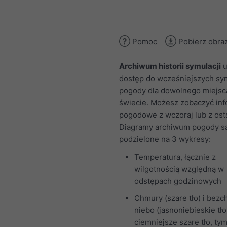
Pomoc
Pobierz obra
Archiwum historii symulacji
u
dostęp do wcześniejszych sym
pogody dla dowolnego miejsc
świecie. Możesz zobaczyć inf
pogodowe z wczoraj lub z osta
Diagramy archiwum pogody s
podzielone na 3 wykresy:
Temperatura, łącznie z
wilgotnością względną w
odstępach godzinowych
Chmury (szare tło) i bez
niebo (jasnoniebieskie tło
ciemniejsze szare tło, ty