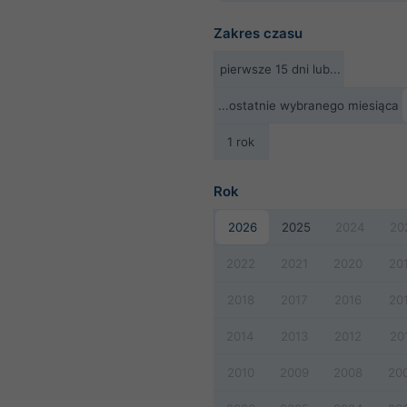
Zakres czasu
pierwsze 15 dni lub...
...ostatnie wybranego miesiąca
1 rok
Rok
2026
2025
2024
20
2022
2021
2020
20
2018
2017
2016
20
2014
2013
2012
20
2010
2009
2008
20