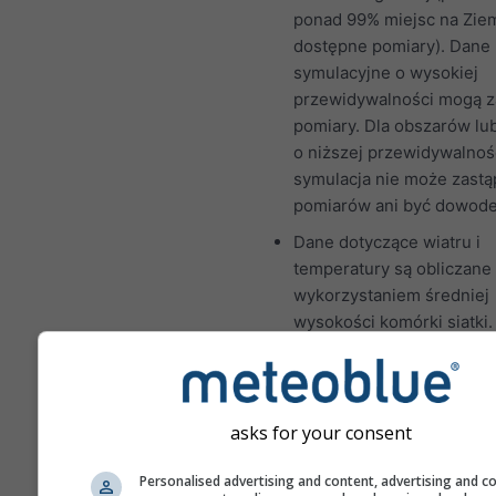
ponad 99% miejsc na Ziem
dostępne pomiary). Dane
symulacyjne o wysokiej
przewidywalności mogą z
pomiary. Dla obszarów lu
o niższej przewidywalnoś
symulacja nie może zastą
pomiarów ani być dowod
Dane dotyczące wiatru i
temperatury są obliczane
wykorzystaniem średniej
wysokości komórki siatki.
temperatury dla gór i wy
mogą nieco różnić się od
w dokładnie wybranej lokal
Wysokość komórki siatki 
asks for your consent
się obok współrzędnych.
Personalised advertising and content, advertising and c
Wykres "15-dniowy" poka