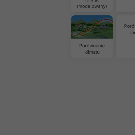
(modelowany)
Poró
ro
Porównanie
klimatu