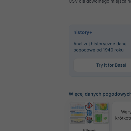
CSV dla dowolnego miejsca na
history+
Analizuj historyczne dane
pogodowe od 1940 roku
Try it for Basel
Więcej danych pogodowyc
Wery
krótko
Klimat