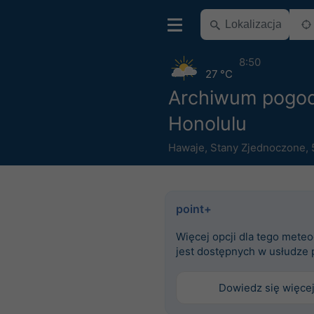
8:50
27 °C
Archiwum pogo
Honolulu
Hawaje
,
Stany Zjednoczone
,
point+
Więcej opcji dla tego mete
jest dostępnych w usłudze 
Dowiedz się więce