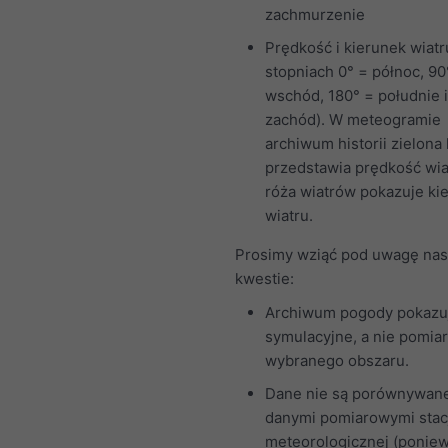
zachmurzenie
Prędkość i kierunek wiatr
stopniach 0° = północ, 90
wschód, 180° = południe 
zachód). W meteogramie
archiwum historii zielona l
przedstawia prędkość wia
róża wiatrów pokazuje ki
wiatru.
Prosimy wziąć pod uwagę nas
kwestie:
Archiwum pogody pokazu
symulacyjne, a nie pomia
wybranego obszaru.
Dane nie są porównywan
danymi pomiarowymi stac
meteorologicznej (ponie