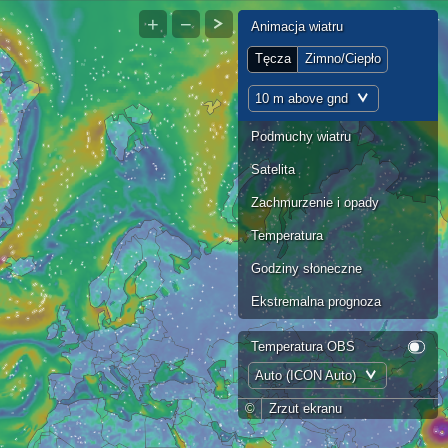
+
−
Animacja wiatru
Tęcza
Zimno/Ciepło
10 m above gnd
Podmuchy wiatru
Satelita
Zachmurzenie i opady
Temperatura
Godziny słoneczne
Ekstremalna prognoza
Temperatura OBS
Auto (ICON Auto)
©
Zrzut ekranu