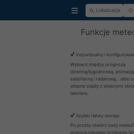
Funkcje mete
Indywidualny i konfigurowal
Wybierz między prognozą
dzienną/tygodniową, animacją
satelitarną i radarową... albo 
własne slajdy z własnymi obra
tekstem.
Szybki i łatwy dostęp
Po prostu otwórz swój meteo
pomocą naszego krótkiego lin