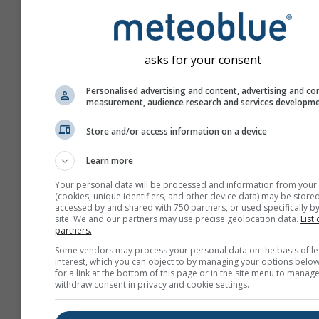
asks for your consent
Personalised advertising and content, advertising and co
measurement, audience research and services developm
Store and/or access information on a device
Learn more
Your personal data will be processed and information from your
(cookies, unique identifiers, and other device data) may be stored
accessed by and shared with 750 partners, or used specifically by
site. We and our partners may use precise geolocation data.
List 
partners.
Utwórz nowy meteoTV
Some vendors may process your personal data on the basis of le
interest, which you can object to by managing your options below
for a link at the bottom of this page or in the site menu to manage
Więcej informacji
withdraw consent in privacy and cookie settings.