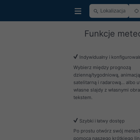
Funkcje mete
Indywidualny i konfigurowal
Wybierz między prognozą
dzienną/tygodniową, animacją
satelitarną i radarową... albo 
własne slajdy z własnymi obra
tekstem.
Szybki i łatwy dostęp
Po prostu otwórz swój meteo
pomocą naszego krótkiego lin