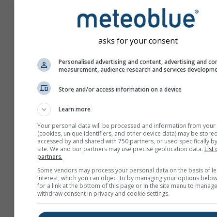
asks for your consent
Personalised advertising and content, advertising and co
measurement, audience research and services developm
Store and/or access information on a device
Learn more
Your personal data will be processed and information from your
(cookies, unique identifiers, and other device data) may be stored
accessed by and shared with 750 partners, or used specifically by
site. We and our partners may use precise geolocation data.
List 
partners.
Utwórz nowy meteoTV
Some vendors may process your personal data on the basis of le
interest, which you can object to by managing your options below
for a link at the bottom of this page or in the site menu to manage
Więcej informacji
withdraw consent in privacy and cookie settings.