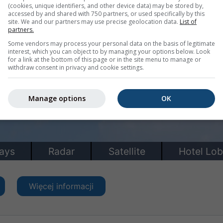
(cookies, unique identifiers, and other device data) may be stored by,
accessed by and shared with 750 partners, or used specifically by this
site. We and our partners may use precise geolocation data.
List of
partners.
Some vendors may process your personal data on the basis of legitimate
interest, which you can object to by managing your options below. Look
for a link at the bottom of this page or in the site menu to manage or
withdraw consent in privacy and cookie settings.
Manage options
OK
Więcej informacji