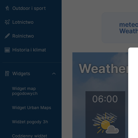
Outdoor i sport
Lotnictwo
meteo
Weath
Rolnictwo
Historia i klimat
Widgets
Widget map
pogodowych
Widget Urban Maps
Widżet pogody 3h
Codzienny widżet