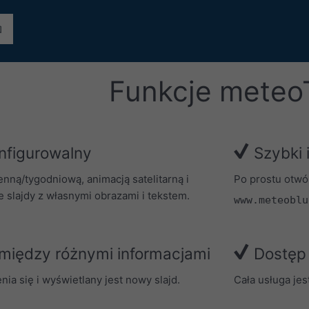
Funkcje meteo
nfigurowalny
Szybki 
nną/tygodniową, animacją satelitarną i
Po prostu otwó
e slajdy z własnymi obrazami i tekstem.
www.meteoblu
między różnymi informacjami
Dostęp 
a się i wyświetlany jest nowy slajd.
Cała usługa jes