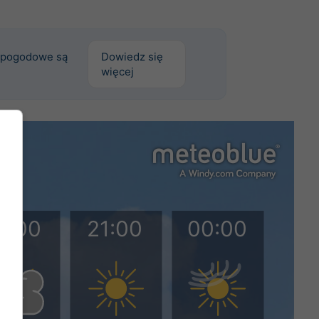
 pogodowe są
Dowiedz się
więcej