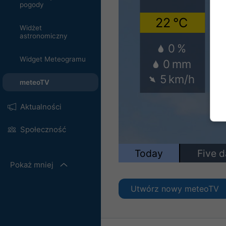
pogody
Widżet
astronomiczny
Widget Meteogramu
meteoTV
Aktualności
Społeczność
Pokaż mniej
Utwórz nowy meteoTV