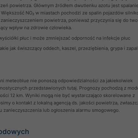
zeń powietrza. Głównym źródłem dwutlenku azotu jest spalanie
u. Większość NO₂ w miastach pochodzi ze spalin pojazdów silni
zanieczyszczeniem powietrza, ponieważ przyczynia się do two
ący wpływ na zdrowie człowieka.
yściółki płuc i może zmniejszać odporność na infekcje płuc
ie jak świszczący oddech, kaszel, przeziębienia, grypa i zapa
i meteoblue nie ponoszą odpowiedzialności za jakiekolwiek
gnostycznych przedstawionych tutaj. Prognozy pochodzą z mod
ości 12 km. Wyniki mogą nie być wystarczająco skorelowane z
simy o kontakt z lokalną agencją ds. jakości powietrza, zwłasz
tu zanieczyszczenia lub ogłoszenia alarmu smogowego.
godowych