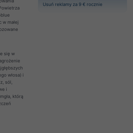
dowania
Usuń reklamy za 9 € rocznie
 Powietrza
oblue
c w małej
gnozowane
e się w
zagrożenie
ajgłębszych
ego włosa) i
, sól,
we i
mgła, którą
zczeń