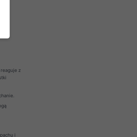
 reaguje z
tki
chanie.
ogą
pachu i