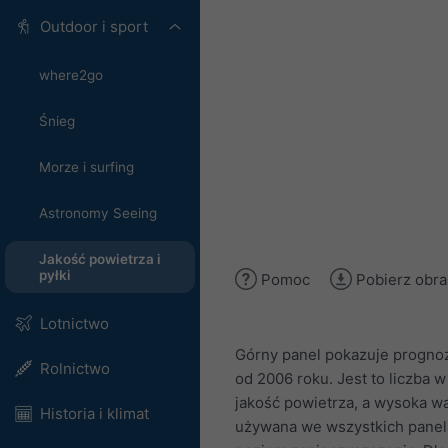
Outdoor i sport
where2go
Śnieg
Morze i surfing
Astronomy Seeing
Jakość powietrza i
pyłki
Pomoc
Pobierz obra
Lotnictwo
Górny panel pokazuje progno
Rolnictwo
od 2006 roku. Jest to liczba w
jakość powietrza, a wysoka wa
Historia i klimat
używana we wszystkich panel