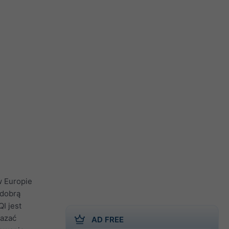
w Europie
 dobrą
I jest
kazać
AD FREE