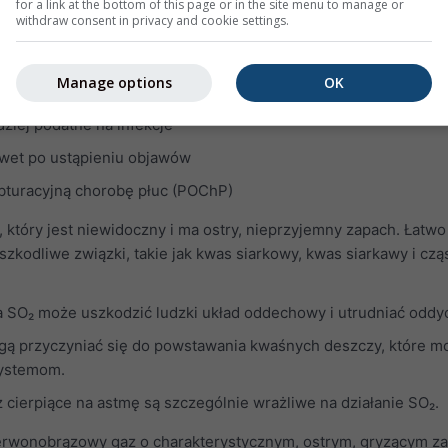
for a link at the bottom of this page or in the site menu to manage or
withdraw consent in privacy and cookie settings.
uszkodzenie dróg oddechowych
ie jak astma, rozedma i przewlekłe zapalenie oskrzeli
Manage options
OK
 ataków astmy
dziej podatne na infekcje
awet po ustąpieniu objawów
turacyjną chorobę płuc (POChP)
, który jest niewidoczny i ma ostry, nieprzyjemny zapach. Łatwo
szkodliwe związki, takie jak kwas siarkowy, kwas siarkawy i cząs
a SO₂ może uszkodzić ludzki układ oddechowy i utrudniać oddy
 mogą przyczyniać się do powstawania kwaśnych deszczy, które m
systemom.
z cierpiące na astmę są szczególnie wrażliwe na działanie SO₂.
erwonobrązowy gaz o charakterystycznym, ostrym, gryzącym za