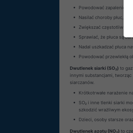
Powodować zapalenie i 
Nasilać choroby płuc, tak
Zwiększać częstotliwość
Sprawiać, że płuca są bar
Nadal uszkadzać płuca n
Powodować przewlekłą ob
Dwutlenek siarki (SO₂)
to gaz
innymi substancjami, tworząc 
siarczanów.
Krótkotrwałe narażenie n
SO₂ i inne tlenki siarki
szkodzić wrażliwym eko
Dzieci, osoby starsze ora
Dwutlenek azotu (NO₂)
to cz