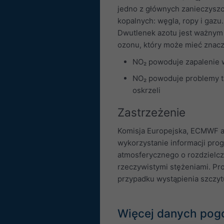
jedno z głównych zanieczyszc
kopalnych: węgla, ropy i gaz
Dwutlenek azotu jest ważnym 
ozonu, który może mieć znacz
NO₂ powoduje zapalenie w
NO₂ powoduje problemy tak
oskrzeli
Zastrzeżenie
Komisja Europejska, ECMWF an
wykorzystanie informacji pro
atmosferycznego o rozdzielcz
rzeczywistymi stężeniami. Pro
przypadku wystąpienia szczy
Więcej danych po