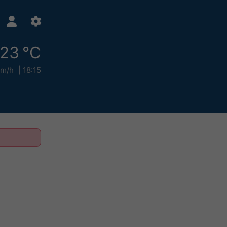
23 °C
km/h
18:15