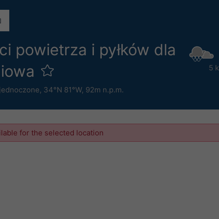
i powietrza i pyłków dla
niowa
5 
Zjednoczone
,
34°N 81°W,
92m n.p.m.
ilable for the selected location