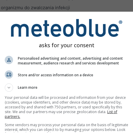
organizmu do zwalczania infekcji
awieszony określany jako PM2.5
, czyli cząstki o średnicy 2,5 μ
zanieczyszczenia powietrza pyłem na zdrowie publiczne wynika
2.5:
iertelności specyficzne dla wieku, szczególnie z przyczyn se
asks for your consent
Personalised advertising and content, advertising and content
stek mniejszych niż 62 μm pochodzących z pustyń. Cząstki pyłu
measurement, audience research and services development
o wysokich stężeń PM10 i PM2.5 oraz wszystkich związanych z
Store and/or access information on a device
czyszczających powietrze przedstawiono w trzecim panelu.
Learn more
₃)
w dolnej troposferze powstaje głównie na obszarach miejski
Your personal data will be processed and information from your device
(cookies, unique identifiers, and other device data) may be stored by,
accessed by and shared with 750 partners, or used specifically by this
rgiczne oddychanie
site. We and our partners may use precise geolocation data.
List of
partners.
z ból przy głębokim wdechu
Some vendors may process your personal data on the basis of legitimate
interest, which you can object to by managing your options below. Look
l lub drapanie w gardle