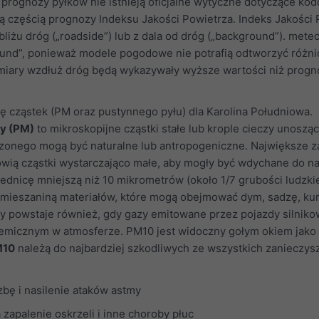
 prognozy pyłków nie istnieją oficjalne wytyczne dotyczące ko
są częścią prognozy Indeksu Jakości Powietrza. Indeks Jakości
liżu dróg („roadside”) lub z dala od dróg („background”). mete
und”, ponieważ modele pogodowe nie potrafią odtworzyć różni
omiary wzdłuż dróg będą wykazywały wyższe wartości niż pro
ę cząstek (PM oraz pustynnego pyłu) dla Karolina Południowa.
y (PM)
to mikroskopijne cząstki stałe lub krople cieczy unosząc
szonego mogą być naturalne lub antropogeniczne. Największe 
owią cząstki wystarczająco małe, aby mogły być wdychane do n
średnicę mniejszą niż 10 mikrometrów (około 1/7 grubości ludzki
 mieszaniną materiałów, które mogą obejmować dym, sadzę, kurz
ny powstaje również, gdy gazy emitowane przez pojazdy silniko
emicznym w atmosferze. PM10 jest widoczny gołym okiem jako 
M10
należą do najbardziej szkodliwych ze wszystkich zanieczys
bę i nasilenie ataków astmy
zapalenie oskrzeli i inne choroby płuc