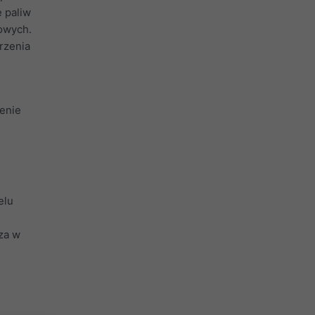
 paliw
kowych.
rzenia
lenie
elu
cza w