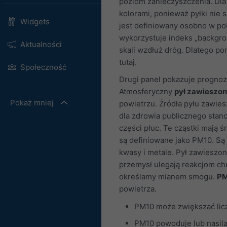
poziom zanieczyszczenia. Dla
kolorami, ponieważ pyłki nie 
Widgets
jest definiowany osobno w pob
wykorzystuje indeks „backgro
Aktualności
skali wzdłuż dróg. Dlatego p
tutaj.
Społeczność
Drugi panel pokazuje prognoz
Atmosferyczny
pył zawieszon
Pokaż mniej
powietrzu. Źródła pyłu zawie
dla zdrowia publicznego stan
części płuc. Te cząstki mają 
są definiowane jako PM10. Są
kwasy i metale. Pył zawieszo
przemysł ulegają reakcjom ch
określamy mianem smogu.
P
powietrza.
PM10 może zwiększać licz
PM10 powoduje lub nasila 