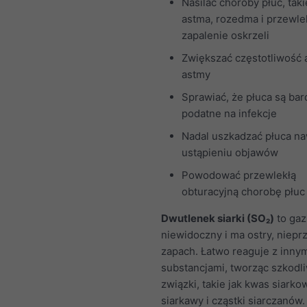
Nasilać choroby płuc, taki
astma, rozedma i przewle
zapalenie oskrzeli
Zwiększać częstotliwość
astmy
Sprawiać, że płuca są bar
podatne na infekcje
Nadal uszkadzać płuca n
ustąpieniu objawów
Powodować przewlekłą
obturacyjną chorobę płu
Dwutlenek siarki (SO₂)
to gaz,
niewidoczny i ma ostry, niep
zapach. Łatwo reaguje z inny
substancjami, tworząc szkodl
związki, takie jak kwas siarko
siarkawy i cząstki siarczanów.