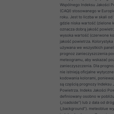
Wspólnego Indeksu Jakości P
(CAQI) stosowanego w Europi
roku. Jest to liczba w skali od
gdzie niska wartość (zielone k
oznacza dobrą jakość powietrz
wysoka wartość (czerwone kol
jakość powietrza. Kolorystyka
używana we wszystkich pane
prognoz zanieczyszczenia po
meteogramu, aby wskazać po
zanieczyszczenia. Dla progno
nie istnieją oficjalne wytyczn
kodowania kolorami, ponieważ
są częścią prognozy Indeksu 
Powietrza. Indeks Jakości Pow
definiowany osobno w pobliż
(„roadside”) lub z dala od dró
(„background”). meteoblue wy