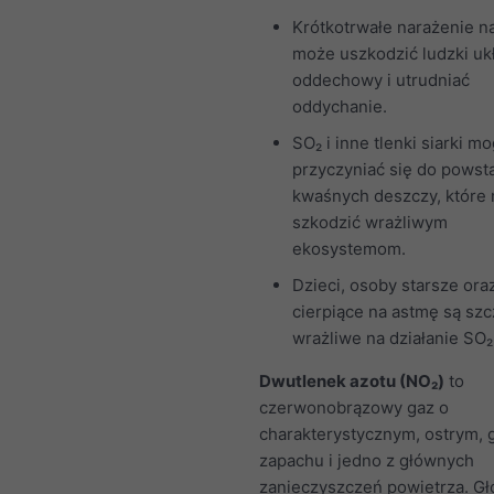
Krótkotrwałe narażenie n
może uszkodzić ludzki uk
oddechowy i utrudniać
oddychanie.
SO₂ i inne tlenki siarki m
przyczyniać się do powst
kwaśnych deszczy, które
szkodzić wrażliwym
ekosystemom.
Dzieci, osoby starsze ora
cierpiące na astmę są sz
wrażliwe na działanie SO₂
Dwutlenek azotu (NO₂)
to
czerwonobrązowy gaz o
charakterystycznym, ostrym,
zapachu i jedno z głównych
zanieczyszczeń powietrza. G