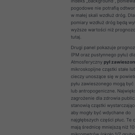
indeks „background”, poniew
pogodowe nie potrafią odtwor
w małej skali wzdłuż dróg. Dl
pomiary wzdłuż dróg będą wy
wyższe wartości niż progno
tutaj.
Drugi panel pokazuje prognoz
(PM oraz pustynnego pyłu) dl
Atmosferyczny
pył zawieszon
mikroskopijne cząstki stałe lu
cieczy unoszące się w powietr
pyłu zawieszonego mogą być 
lub antropogeniczne. Najwięk
zagrożenie dla zdrowia publi
stanowią cząstki wystarczając
aby mogły być wdychane do
najgłębszych części płuc. Te c
mają średnicę mniejszą niż 10
mikrometrów (około 1/7 grubo