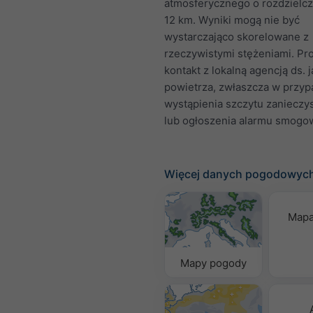
atmosferycznego o rozdzielcz
12 km. Wyniki mogą nie być
wystarczająco skorelowane z
rzeczywistymi stężeniami. Pr
kontakt z lokalną agencją ds. 
powietrza, zwłaszcza w przy
wystąpienia szczytu zanieczy
lub ogłoszenia alarmu smogo
Więcej danych pogodowyc
Mapa
Mapy pogody