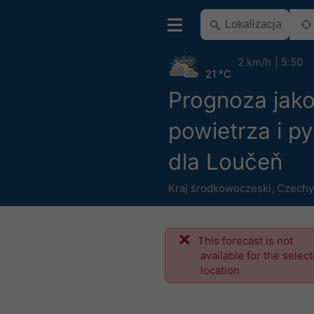
2 km/h
5:50
21 °C
Prognoza jako
powietrza i p
dla Loučeň
Kraj środkowoczeski
,
Czechy
This forecast is not
available for the selec
location