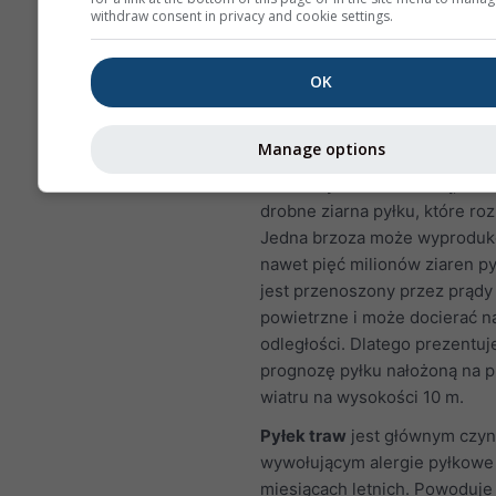
pokazuje prognozę pylenia dl
withdraw consent in privacy and cookie settings.
Pyłek brzozy
jest jednym z
najczęstszych alergenów uno
OK
się w powietrzu w okresie wi
w wyższych szerokościach
Manage options
geograficznych także później
roku. Gdy drzewa kwitną, uwal
drobne ziarna pyłku, które roz
Jedna brzoza może wyprodu
nawet pięć milionów ziaren py
jest przenoszony przez prądy
powietrzne i może docierać n
odległości. Dlatego prezentu
prognozę pyłku nałożoną na 
wiatru na wysokości 10 m.
Pyłek traw
jest głównym czyn
wywołującym alergie pyłkowe
miesiącach letnich. Powoduje