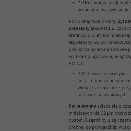
PM10 zmniejsza zdolność
organizmu do zwalczania i
PM10 obejmuje drobny
pył z
określany jako PM2.5
, czyli c
średnicy 2,5 μm lub mniejszej
Największy wpływ zanieczysz
powietrza pyłem na zdrowie p
wynika z długotrwałej ekspozy
PM2.5:
PM2.5 zwiększa ryzyko
śmiertelności specyficzne
wieku, szczególnie z prz
sercowo-naczyniowych.
Pył pustynny
składa się z czą
mniejszych niż 62 μm pochod
pustyń. Cząstki pyłu są częst
drobne, co prowadzi do wysok