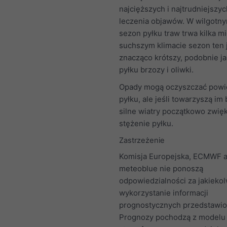
najcięższych i najtrudniejszy
leczenia objawów. W wilgotny
sezon pyłku traw trwa kilka m
suchszym klimacie sezon ten 
znacząco krótszy, podobnie j
pyłku brzozy i oliwki.
Opady mogą oczyszczać powie
pyłku, ale jeśli towarzyszą im 
silne wiatry początkowo zwię
stężenie pyłku.
Zastrzeżenie
Komisja Europejska, ECMWF a
meteoblue nie ponoszą
odpowiedzialności za jakieko
wykorzystanie informacji
prognostycznych przedstawion
Prognozy pochodzą z modelu