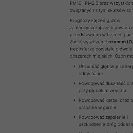
PM10 i PM2.5 oraz wszystkich
związanych z tym skutków zd
Prognozy stężeń gazów
zanieczyszczających powietr
przedstawiono w trzecim pane
Zanieczyszczenie
ozonem (O
troposferze powstaje głównie
obszarach miejskich. Ozon m
Utrudniać głębokie i ener
oddychanie
Powodować duszność ora
przy głębokim wdechu
Powodować kaszel oraz b
drapanie w gardle
Powodować zapalenie i
uszkodzenie dróg oddec