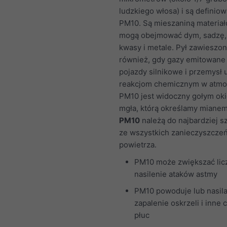
ludzkiego włosa) i są definio
PM10. Są mieszaniną materiał
mogą obejmować dym, sadzę, k
kwasy i metale. Pył zawieszo
również, gdy gazy emitowane
pojazdy silnikowe i przemysł 
reakcjom chemicznym w atmo
PM10 jest widoczny gołym ok
mgła, którą określamy miane
PM10
należą do najbardziej s
ze wszystkich zanieczyszcze
powietrza.
PM10 może zwiększać licz
nasilenie ataków astmy
PM10 powoduje lub nasil
zapalenie oskrzeli i inne
płuc