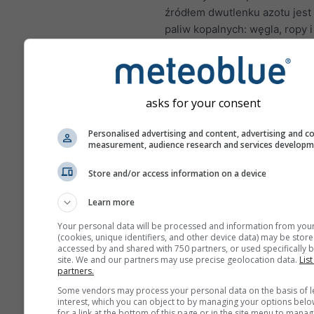
źródłem dwutlenku azotu jest
paliw kopalnych: węgla, ropy i
Większość NO₂ w miastach po
spalin pojazdów silnikowych.
azotu jest ważnym zanieczys
powietrza, ponieważ przyczyn
asks for your consent
tworzenia ozonu, który może 
znaczący wpływ na zdrowie c
Personalised advertising and content, advertising and c
measurement, audience research and services develop
NO₂ powoduje zapalenie w
płuc i może zmniejszać o
Store and/or access information on a device
na infekcje płuc
Learn more
NO₂ powoduje problemy ta
Your personal data will be processed and information from you
świszczący oddech, kasze
(cookies, unique identifiers, and other device data) may be store
przeziębienia, grypa i zap
accessed by and shared with 750 partners, or used specifically b
site. We and our partners may use precise geolocation data.
List
oskrzeli
partners.
W Europie meteogram zaniec
Some vendors may process your personal data on the basis of l
interest, which you can object to by managing your options belo
powietrza ma czwarty panel, k
for a link at the bottom of this page or in the site menu to manag