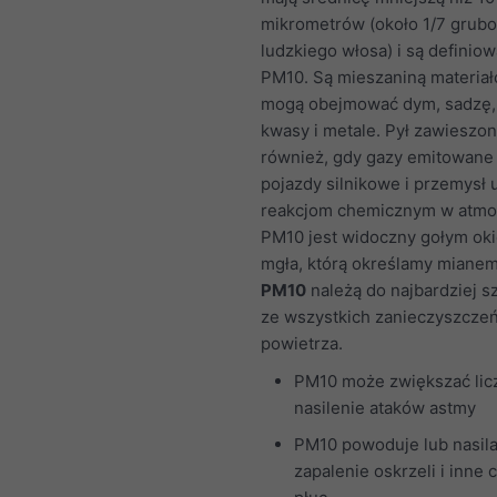
mikrometrów (około 1/7 grubo
ludzkiego włosa) i są definio
PM10. Są mieszaniną materiał
mogą obejmować dym, sadzę, k
kwasy i metale. Pył zawieszo
również, gdy gazy emitowane
pojazdy silnikowe i przemysł 
reakcjom chemicznym w atmo
PM10 jest widoczny gołym ok
mgła, którą określamy miane
PM10
należą do najbardziej s
ze wszystkich zanieczyszcze
powietrza.
PM10 może zwiększać licz
nasilenie ataków astmy
PM10 powoduje lub nasil
zapalenie oskrzeli i inne