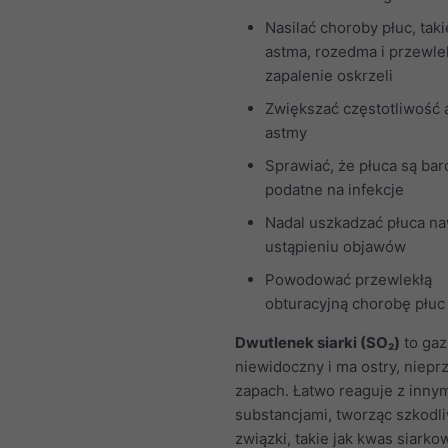
Nasilać choroby płuc, taki
astma, rozedma i przewle
zapalenie oskrzeli
Zwiększać częstotliwość
astmy
Sprawiać, że płuca są bar
podatne na infekcje
Nadal uszkadzać płuca n
ustąpieniu objawów
Powodować przewlekłą
obturacyjną chorobę płu
Dwutlenek siarki (SO₂)
to gaz,
niewidoczny i ma ostry, niep
zapach. Łatwo reaguje z inny
substancjami, tworząc szkodl
związki, takie jak kwas siarko