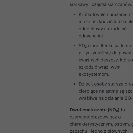
siarkawy i cząstki siarczanów.
Krótkotrwałe narażenie n
może uszkodzić ludzki uk
oddechowy i utrudniać
oddychanie.
SO₂ i inne tlenki siarki m
przyczyniać się do powst
kwaśnych deszczy, które
szkodzić wrażliwym
ekosystemom.
Dzieci, osoby starsze ora
cierpiące na astmę są sz
wrażliwe na działanie SO₂
Dwutlenek azotu (NO₂)
to
czerwonobrązowy gaz o
charakterystycznym, ostrym,
zapachu i jedno z głównych