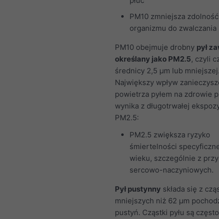
płuc
PM10 zmniejsza zdolność
organizmu do zwalczania i
PM10 obejmuje drobny
pył z
określany jako PM2.5
, czyli c
średnicy 2,5 μm lub mniejszej
Największy wpływ zanieczysz
powietrza pyłem na zdrowie p
wynika z długotrwałej ekspozy
PM2.5:
PM2.5 zwiększa ryzyko
śmiertelności specyficzne
wieku, szczególnie z prz
sercowo-naczyniowych.
Pył pustynny
składa się z czą
mniejszych niż 62 μm pochod
pustyń. Cząstki pyłu są częst