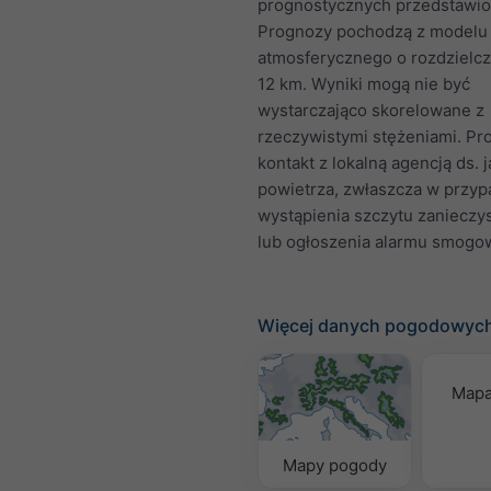
prognostycznych przedstawion
Prognozy pochodzą z modelu
atmosferycznego o rozdzielcz
12 km. Wyniki mogą nie być
wystarczająco skorelowane z
rzeczywistymi stężeniami. Pr
kontakt z lokalną agencją ds. 
powietrza, zwłaszcza w przy
wystąpienia szczytu zanieczy
lub ogłoszenia alarmu smogo
Więcej danych pogodowyc
Mapa
Mapy pogody