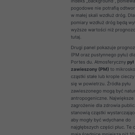
indeks „background”, poniew
pogodowe nie potrafią odtwor
w małej skali wzdłuż dróg. Dl
pomiary wzdłuż dróg będą wy
wyższe wartości niż progno
tutaj.
Drugi panel pokazuje prognoz
(PM oraz pustynnego pyłu) dla
Portes du. Atmosferyczny
pył
zawieszony (PM)
to mikrosko
cząstki stałe lub krople ciecz
się w powietrzu. Źródła pyłu
zawieszonego mogą być natur
antropogeniczne. Największe
zagrożenie dla zdrowia publi
stanowią cząstki wystarczając
aby mogły być wdychane do
najgłębszych części płuc. Te c
mają średnicę mniejszą niż 10