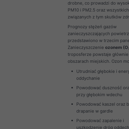
drobne, co prowadzi do wysok
PM10 i PM2.5 oraz wszystkich
związanych z tym skutków zd
Prognozy stężeń gazów
zanieczyszczających powietr
przedstawiono w trzecim pane
Zanieczyszczenie
ozonem (O
troposferze powstaje głównie
obszarach miejskich. Ozon m
Utrudniać głębokie i ener
oddychanie
Powodować duszność ora
przy głębokim wdechu
Powodować kaszel oraz b
drapanie w gardle
Powodować zapalenie i
uszkodzenie dróg oddec