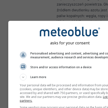
zanieczyszczeń powietrza. G
źródłem dwutlenku azotu jest
paliw kopalnych: węgla, ropy i
Większość NO₂ w miastach po
spalin pojazdów silnikowych.
azotu jest ważnym zanieczys
powietrza, ponieważ przyczyn
asks for your consent
tworzenia ozonu, który może 
znaczący wpływ na zdrowie c
Personalised advertising and content, advertising and c
measurement, audience research and services develop
NO₂ powoduje zapalenie w
płuc i może zmniejszać o
Store and/or access information on a device
na infekcje płuc
Learn more
NO₂ powoduje problemy ta
świszczący oddech, kasze
Your personal data will be processed and information from you
(cookies, unique identifiers, and other device data) may be store
przeziębienia, grypa i zap
accessed by and shared with 750 partners, or used specifically b
oskrzeli
site. We and our partners may use precise geolocation data.
List
partners.
W Europie meteogram zaniec
Some vendors may process your personal data on the basis of l