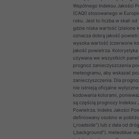
Wspólnego Indeksu Jakości P
(CAQI) stosowanego w Europi
roku. Jest to liczba w skali od
gdzie niska wartość (zielone k
oznacza dobrą jakość powietrz
wysoka wartość (czerwone kol
jakość powietrza. Kolorystyka
używana we wszystkich pane
prognoz zanieczyszczenia po
meteogramu, aby wskazać po
zanieczyszczenia. Dla progno
nie istnieją oficjalne wytyczn
kodowania kolorami, ponieważ
są częścią prognozy Indeksu 
Powietrza. Indeks Jakości Pow
definiowany osobno w pobliż
(„roadside”) lub z dala od dró
(„background”). meteoblue wy