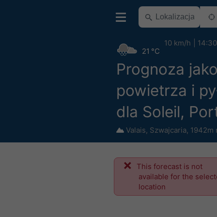
10 km/h
14:30
21 °C
Prognoza jako
powietrza i p
dla Soleil, Po
Valais
,
Szwajcaria
,
1942m 
This forecast is not
available for the selec
location