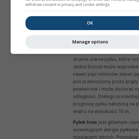
pokazuje prognozę pylenia dla
withdraw consent in privacy and cookie settings.
Pyłek brzozy
jest jednym z
najczęstszych alergenów uno
OK
się w powietrzu w okresie wi
w wyższych szerokościach
Manage options
geograficznych także później
roku. Gdy drzewa kwitną, uwal
drobne ziarna pyłku, które roz
Jedna brzoza może wyprodu
nawet pięć milionów ziaren py
jest przenoszony przez prądy
powietrzne i może docierać n
odległości. Dlatego prezentu
prognozę pyłku nałożoną na 
wiatru na wysokości 10 m.
Pyłek traw
jest głównym czyn
wywołującym alergie pyłkowe
miesiącach letnich. Powoduje