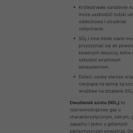
Krótkotrwałe narażenie n
może uszkodzić ludzki uk
oddechowy i utrudniać
oddychanie.
SO₂ i inne tlenki siarki m
przyczyniać się do powst
kwaśnych deszczy, które
szkodzić wrażliwym
ekosystemom.
Dzieci, osoby starsze ora
cierpiące na astmę są sz
wrażliwe na działanie SO₂
Dwutlenek azotu (NO₂)
to
czerwonobrązowy gaz o
charakterystycznym, ostrym,
zapachu i jedno z głównych
zanieczyszczeń powietrza. G