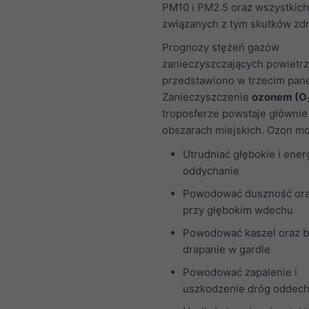
PM10 i PM2.5 oraz wszystkich
związanych z tym skutków zd
Prognozy stężeń gazów
zanieczyszczających powietr
przedstawiono w trzecim pane
Zanieczyszczenie
ozonem (O
troposferze powstaje głównie
obszarach miejskich. Ozon m
Utrudniać głębokie i ener
oddychanie
Powodować duszność ora
przy głębokim wdechu
Powodować kaszel oraz b
drapanie w gardle
Powodować zapalenie i
uszkodzenie dróg oddec