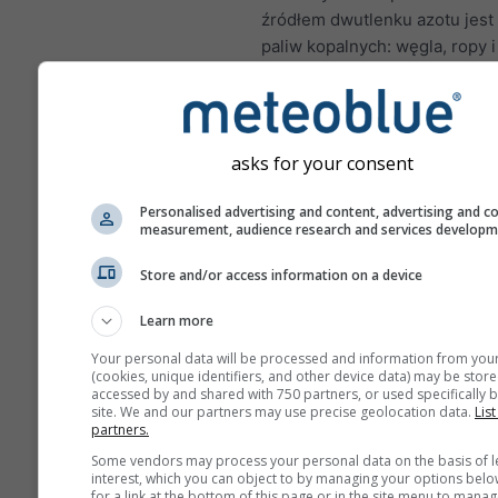
źródłem dwutlenku azotu jest
paliw kopalnych: węgla, ropy i
Większość NO₂ w miastach po
spalin pojazdów silnikowych.
azotu jest ważnym zanieczys
powietrza, ponieważ przyczyn
asks for your consent
tworzenia ozonu, który może 
znaczący wpływ na zdrowie c
Personalised advertising and content, advertising and c
measurement, audience research and services develop
NO₂ powoduje zapalenie w
płuc i może zmniejszać o
Store and/or access information on a device
na infekcje płuc
Learn more
NO₂ powoduje problemy ta
Your personal data will be processed and information from you
świszczący oddech, kasze
(cookies, unique identifiers, and other device data) may be store
przeziębienia, grypa i zap
accessed by and shared with 750 partners, or used specifically b
site. We and our partners may use precise geolocation data.
List
oskrzeli
partners.
W Europie meteogram zaniec
Some vendors may process your personal data on the basis of l
interest, which you can object to by managing your options belo
powietrza ma czwarty panel, k
for a link at the bottom of this page or in the site menu to manag