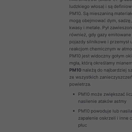
ludzkiego włosa) i są definio
PM10. Są mieszaniną materiał
mogą obejmować dym, sadzę, k
kwasy i metale. Pył zawieszo
również, gdy gazy emitowane
pojazdy silnikowe i przemysł 
reakcjom chemicznym w atmo
PM10 jest widoczny gołym ok
mgła, którą określamy miane
PM10
należą do najbardziej s
ze wszystkich zanieczyszcze
powietrza.
PM10 może zwiększać licz
nasilenie ataków astmy
PM10 powoduje lub nasil
zapalenie oskrzeli i inne
płuc