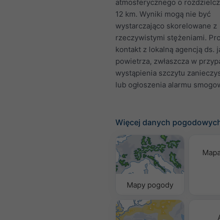
atmosferycznego o rozdzielcz
12 km. Wyniki mogą nie być
wystarczająco skorelowane z
rzeczywistymi stężeniami. Pr
kontakt z lokalną agencją ds. 
powietrza, zwłaszcza w przy
wystąpienia szczytu zanieczy
lub ogłoszenia alarmu smogo
Więcej danych pogodowyc
Mapa
Mapy pogody