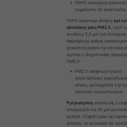
PM10 zmniejsza zdolność
organizmu do zwalczania i
PM10 obejmuje drobny
pył z
określany jako PM2.5
, czyli c
średnicy 2,5 μm lub mniejszej
Największy wpływ zanieczysz
powietrza pyłem na zdrowie p
wynika z długotrwałej ekspozy
PM2.5:
PM2.5 zwiększa ryzyko
śmiertelności specyficzne
wieku, szczególnie z prz
sercowo-naczyniowych.
Pył pustynny
składa się z czą
mniejszych niż 62 μm pochod
pustyń. Cząstki pyłu są częst
drobne, co prowadzi do wysok