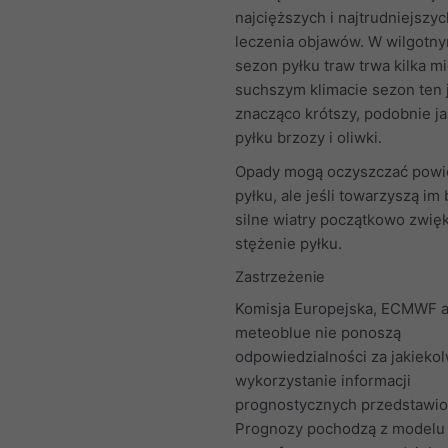
najcięższych i najtrudniejszy
leczenia objawów. W wilgotny
sezon pyłku traw trwa kilka m
suchszym klimacie sezon ten 
znacząco krótszy, podobnie j
pyłku brzozy i oliwki.
Opady mogą oczyszczać powie
pyłku, ale jeśli towarzyszą im 
silne wiatry początkowo zwię
stężenie pyłku.
Zastrzeżenie
Komisja Europejska, ECMWF a
meteoblue nie ponoszą
odpowiedzialności za jakieko
wykorzystanie informacji
prognostycznych przedstawion
Prognozy pochodzą z modelu