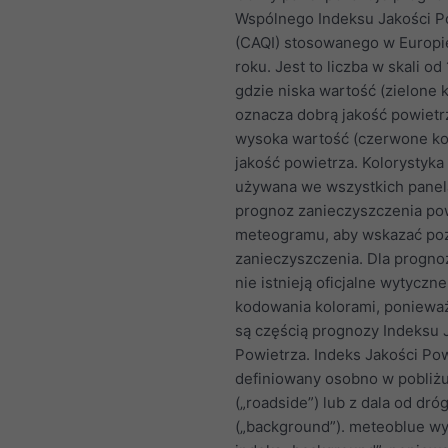
Wspólnego Indeksu Jakości P
(CAQI) stosowanego w Europi
roku. Jest to liczba w skali od
gdzie niska wartość (zielone k
oznacza dobrą jakość powietrz
wysoka wartość (czerwone kol
jakość powietrza. Kolorystyka
używana we wszystkich pane
prognoz zanieczyszczenia po
meteogramu, aby wskazać po
zanieczyszczenia. Dla progno
nie istnieją oficjalne wytyczn
kodowania kolorami, ponieważ
są częścią prognozy Indeksu 
Powietrza. Indeks Jakości Pow
definiowany osobno w pobliż
(„roadside”) lub z dala od dró
(„background”). meteoblue wy