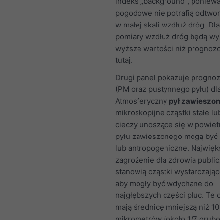
indeks „background”, poniew
pogodowe nie potrafią odtwor
w małej skali wzdłuż dróg. Dl
pomiary wzdłuż dróg będą wy
wyższe wartości niż progno
tutaj.
Drugi panel pokazuje prognoz
(PM oraz pustynnego pyłu) dla
Atmosferyczny
pył zawieszon
mikroskopijne cząstki stałe lu
cieczy unoszące się w powietr
pyłu zawieszonego mogą być 
lub antropogeniczne. Najwięk
zagrożenie dla zdrowia publi
stanowią cząstki wystarczając
aby mogły być wdychane do
najgłębszych części płuc. Te c
mają średnicę mniejszą niż 10
mikrometrów (około 1/7 grubo