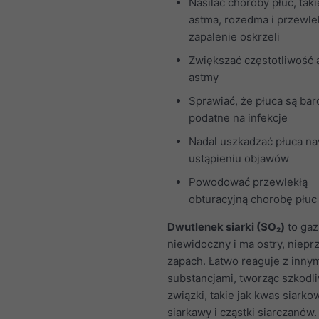
Nasilać choroby płuc, taki
astma, rozedma i przewle
zapalenie oskrzeli
Zwiększać częstotliwość
astmy
Sprawiać, że płuca są bar
podatne na infekcje
Nadal uszkadzać płuca n
ustąpieniu objawów
Powodować przewlekłą
obturacyjną chorobę płu
Dwutlenek siarki (SO₂)
to gaz,
niewidoczny i ma ostry, niep
zapach. Łatwo reaguje z inny
substancjami, tworząc szkodl
związki, takie jak kwas siarko
siarkawy i cząstki siarczanów.