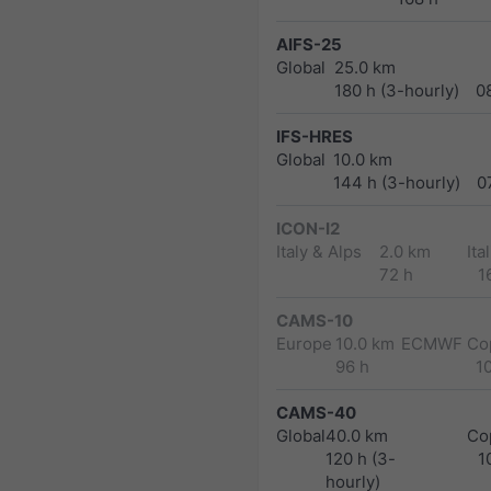
AIFS-25
Global
25.0 km
180 h (3-hourly)
0
IFS-HRES
Global
10.0 km
144 h (3-hourly)
0
ICON-I2
Italy & Alps
2.0 km
Ita
72 h
1
CAMS-10
Europe
10.0 km
ECMWF Cop
96 h
1
CAMS-40
Global
40.0 km
Co
120 h (3-
1
hourly)