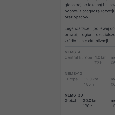
globalnej po lokalną) i znac
poprawia prognozę rozwoj
oraz opadów.
Legenda tabeli (od lewej do
prawej): region, rozdzielcz
źródło i data aktualizacji
NEMS-4
Central Europe
4.0 km
m
72 h
0
NEMS-12
Europe
12.0 km
m
180 h
0
NEMS-30
Global
30.0 km
m
180 h
1