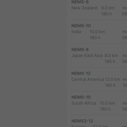
NEMS-8
New Zealand
8.0 km
m
180 h
09
NEMS-10
India
10.0 km
m
180 h
0
NEMS-8
Japan East Asia
8.0 km
m
180 h
0
NEMS-12
Central America
12.0 km
m
180 h
0
NEMS-10
South Africa
10.0 km
m
180 h
0
NEMS2-12
Europe
12.0 km
m