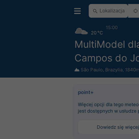
15:00
20 °C
MultiModel dl
Campos do J
São Paulo
,
Brazylia
,
1840m
point+
Więcej opcji dla tego mete
jest dostępnych w usłudze 
Dowiedz się więce