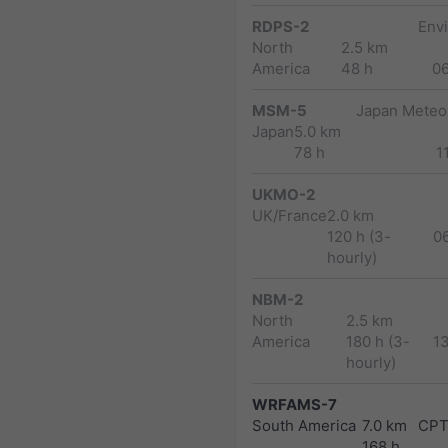
RDPS-2
Env
North
2.5 km
America
48 h
0
MSM-5
Japan Meteor
Japan
5.0 km
78 h
1
UKMO-2
UK/France
2.0 km
120 h (3-
0
hourly)
NBM-2
North
2.5 km
America
180 h (3-
1
hourly)
WRFAMS-7
South America
7.0 km
CPT
168 h