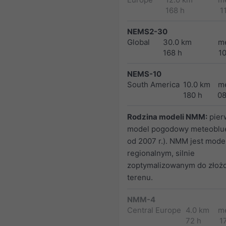
168 h
1
NEMS2-30
Global
30.0 km
m
168 h
1
NEMS-10
South America
10.0 km
m
180 h
0
Rodzina modeli NMM:
pier
model pogodowy meteoblue
od 2007 r.). NMM jest mod
regionalnym, silnie
zoptymalizowanym do złoż
terenu.
NMM-4
Central Europe
4.0 km
m
72 h
1