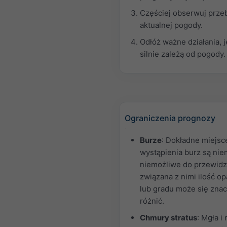
Częściej obserwuj prze
aktualnej pogody.
Odłóż ważne działania, j
silnie zależą od pogody.
Ograniczenia prognozy
Burze
: Dokładne miejsce
wystąpienia burz są nie
niemożliwe do przewidz
związana z nimi ilość o
lub gradu może się zna
różnić.
Chmury stratus
: Mgła i 