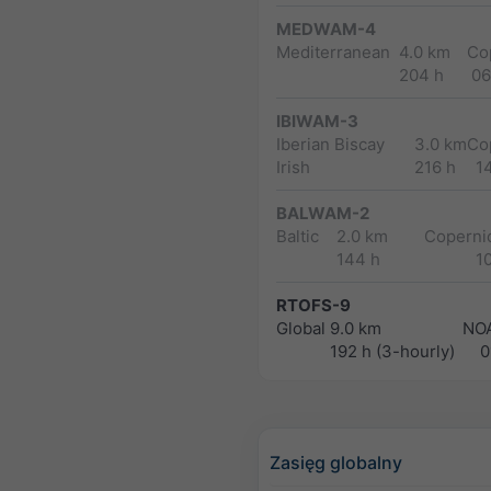
MEDWAM-4
Mediterranean
4.0 km
Co
204 h
06
IBIWAM-3
Iberian Biscay
3.0 km
Co
Irish
216 h
1
BALWAM-2
Baltic
2.0 km
Copernic
144 h
1
RTOFS-9
Global
9.0 km
NO
192 h (3-hourly)
0
Zasięg globalny