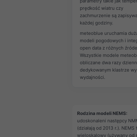
parametry takie jak temper
prędkość wiatru czy
zachmurzenie są zapisywa
każdej godziny.
meteoblue uruchamia dużą
modeli pogodowych i inte
open data z różnych źróde
Wszystkie modele meteob
obliczane dwa razy dzienn
dedykowanym klastrze wy
wydajności.
Rodzina modeli NEMS:
udoskonaleni następcy NM
(działają od 2013 r.). NEMS
wieloskalowy (używany od s