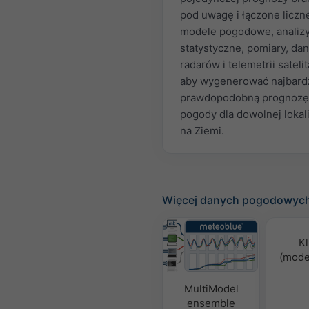
pod uwagę i łączone liczn
modele pogodowe, analiz
statystyczne, pomiary, dan
radarów i telemetrii satelit
aby wygenerować najbardz
prawdopodobną prognozę
pogody dla dowolnej lokali
na Ziemi.
Więcej danych pogodowyc
Kl
(mode
MultiModel
ensemble