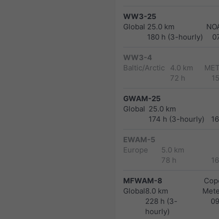
WW3-25
Global
25.0 km
NO
180 h (3-hourly)
0
WW3-4
Baltic/Arctic
4.0 km
MET
72 h
1
GWAM-25
Global
25.0 km
174 h (3-hourly)
1
EWAM-5
Europe
5.0 km
78 h
1
MFWAM-8
Cope
Global
8.0 km
Met
228 h (3-
0
hourly)