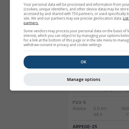
Your personal data will be processed and information from you
North
12.0 km
(cookies, unique identifiers, and other device data) may be store
America
84 h (3-
1
accessed by and shared with 750 partners, or used specifically b
hourly)
site. We and our partners may use precise geolocation data.
List
partners.
NAM-5
Some vendors may process your personal data on the basis of l
interest, which you can object to by managing your options belo
North America
5.0 km
NO
for a link at the bottom of this page or in the site menu to manag
48 h
1
withdraw consent in privacy and cookie settings.
NAM-3
North America
3.0 km
NO
OK
60 h
1
HRRR-2
Manage options
North America
3.0 km
NO
17 h
1
FV3-5
Alaska
5.0 km
NO
48 h
1
ARPEGE-25