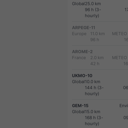
Global
25.0 km
96 h (3-
1
hourly)
ARPEGE-11
Europe
11.0 km
METEO
96 h
1
AROME-2
France
2.0 km
METEO
42 h
1
UKMO-10
Global
10.0 km
144 h (3-
0
hourly)
GEM-15
Env
Global
15.0 km
168 h (3-
0
hourly)