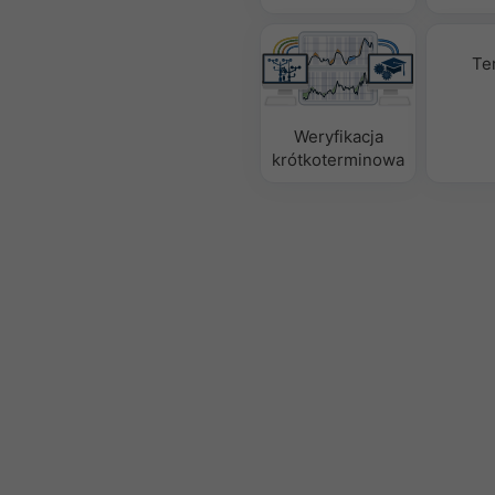
Te
Weryfikacja
krótkoterminowa