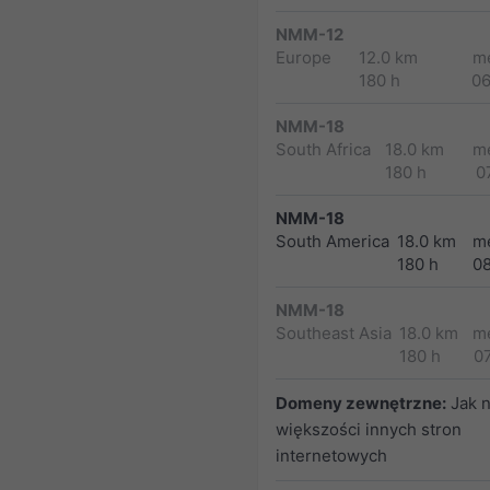
NMM-12
Europe
12.0 km
m
180 h
0
NMM-18
South Africa
18.0 km
m
180 h
0
NMM-18
South America
18.0 km
m
180 h
0
NMM-18
Southeast Asia
18.0 km
m
180 h
0
Domeny zewnętrzne:
Jak 
większości innych stron
internetowych