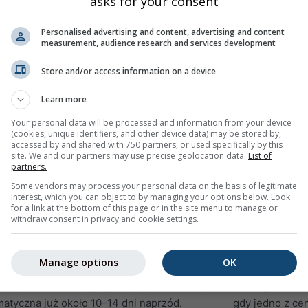
asks for your consent
limatologicznej. Dlatego ujemna anomalia
przez główne c
zuje na chłodniejsze i suchsze warunki niż
(ENSEMBLE), k
Personalised advertising and content, advertising and content
measurement, audience research and services development
matologiczne pozwalają na niewielkie
prognoza pojedy
j pogodzie. Załóżmy miesiąc z dodatnią
różnych modeli
Store and/or access information on a device
zo mało prawdopodobne, aby każda godzina
poprawnego prz
ieplejsza. Bardziej realistyczny scenariusz
małe. Istnieją
Learn more
ędą znacząco cieplejsze od średnich,
być dość dokła
Your personal data will be processed and information from your device
ą w normie. Co najważniejsze, mogą
Niño i La Niña.
(cookies, unique identifiers, and other device data) may be stored by,
accessed by and shared with 750 partners, or used specifically by this
ejsze, a nawet znacznie chłodniejsze od
Różne modele p
site. We and our partners may use precise geolocation data.
List of
a anomalia wcale nie gwarantuje np. braku
partners.
Center of Medi
Some vendors may process your personal data on the basis of legitimate
of Environment
interest, which you can object to by managing your options below. Look
dla konkretnego dnia nie jest technicznie
pogodowy (DWD
for a link at the bottom of this page or in the site menu to manage or
withdraw consent in privacy and cookie settings.
t mniej wiarygodna niż średnia klimatyczna.
Japan Meteorol
oda w skali dobowej podlega większym
on Climate Cha
ez zjawiska mezo- lub mikroskalowe, a
prognozy mniej 
Manage options
OK
e mogą być zmierzone z wystarczającą
tym samym czas
nozy dzienne stają się statystycznie mniej
każdego centr
matyczna już około 10–14 dni naprzód.
gdy jedno z ce