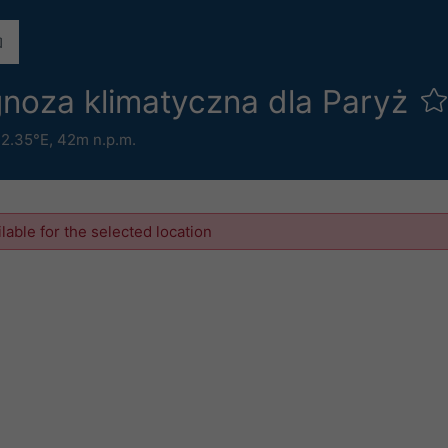
noza klimatyczna dla Paryż
 2.35°E,
42m n.p.m.
ilable for the selected location