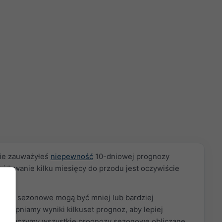
ie zauważyłeś
niepewność
10-dniowej prognozy
widywanie kilku miesięcy do przodu jest oczywiście
jsze.
ozy sezonowe mogą być mniej lub bardziej
ostępniamy wyniki kilkuset prognoz, aby lepiej
nd. Łączymy wszystkie prognozy sezonowe obliczane