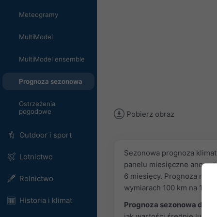
Meteogramy
MultiModel
MultiModel ensemble
Prognoza sezonowa
Ostrzeżenia
pogodowe
Pobierz obraz
Outdoor i sport
Sezonowa prognoza klimat
Lotnictwo
panelu miesięczne anomali
6 miesięcy. Prognoza ma c
Rolnictwo
wymiarach 100 km na 100 k
Historia i klimat
Prognoza sezonowa dosta
jak wartości średnie lub a