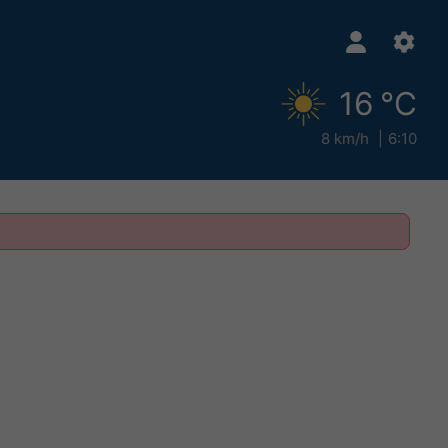
16 °C
8 km/h
6:10