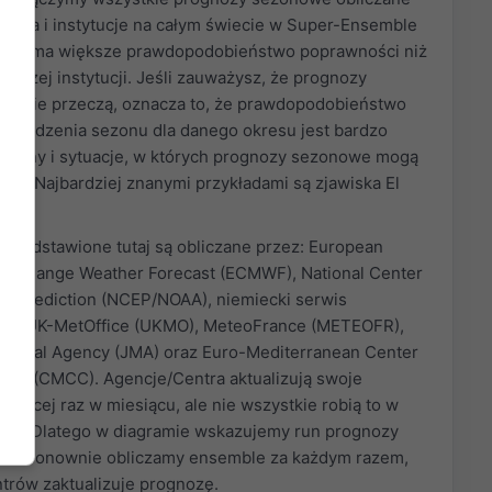
entra i instytucje na całym świecie w Super-Ensemble
tóry ma większe prawdopodobieństwo poprawności niż
nczej instytucji. Jeśli zauważysz, że prognozy
 sobie przeczą, oznacza to, że prawdopodobieństwo
ewidzenia sezonu dla danego okresu jest bardzo
 regiony i sytuacje, w których prognozy sezonowe mogą
dne. Najbardziej znanymi przykładami są zjawiska El
rzedstawione tutaj są obliczane przez: European
um Range Weather Forecast (ECMWF), National Center
al Prediction (NCEP/NOAA), niemiecki serwis
), UK-MetOffice (UKMO), MeteoFrance (METEOFR),
ogical Agency (JMA) oraz Euro-Mediterranean Center
nge (CMCC). Agencje/Centra aktualizują swoje
więcej raz w miesiącu, ale nie wszystkie robią to w
ie. Dlatego w diagramie wskazujemy run prognozy
um. Ponownie obliczamy ensemble za każdym razem,
ntrów zaktualizuje prognozę.