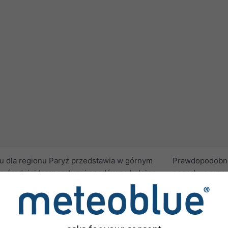
u dla regionu Paryż przedstawia w górnym
Prawdopodobn
e średniej temperatury i opadów na kolejne
pogody, a prze
harakter regionalny dla obszarów o
jeszcze trudnie
m lub większych.
Ponieważ progn
rcza charakterystyki klimatyczne
, takie
wiarygodne, ud
nomalie dla całego miesiąca. Anomalie są
oszacować tre