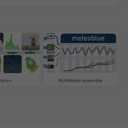
story+
MultiModel ensemble