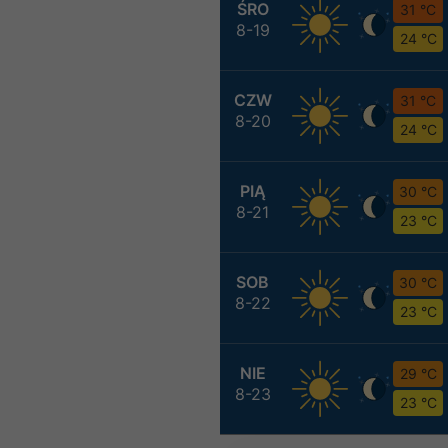
ŚRO
31 °C
8-19
24 °C
CZW
31 °C
8-20
24 °C
PIĄ
30 °C
8-21
23 °C
SOB
30 °C
8-22
23 °C
NIE
29 °C
8-23
23 °C