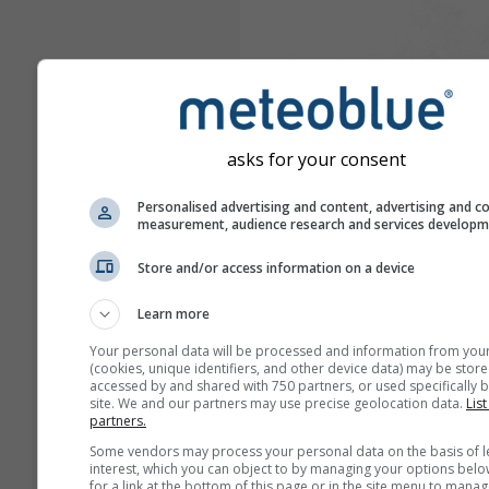
asks for your consent
Personalised advertising and content, advertising and c
measurement, audience research and services develop
Store and/or access information on a device
Learn more
Your personal data will be processed and information from you
(cookies, unique identifiers, and other device data) may be store
accessed by and shared with 750 partners, or used specifically b
site. We and our partners may use precise geolocation data.
List
partners.
Some vendors may process your personal data on the basis of l
interest, which you can object to by managing your options belo
for a link at the bottom of this page or in the site menu to manag