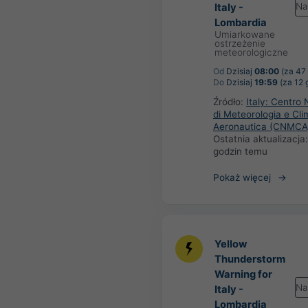
Na
Italy -
Lombardia
Umiarkowane
ostrzeżenie
meteorologiczne
Od
Dzisiaj
08:00
(za 47 
Do
Dzisiaj
19:59
(za 12 
Źródło:
Italy: Centro 
di Meteorologia e Cli
Aeronautica (CNMCA
Ostatnia aktualizacja
godzin temu
Pokaż więcej
Yellow
Thunderstorm
Warning for
Na
Italy -
Lombardia