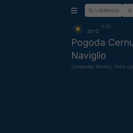
5:35
23 °C
Pogoda Cernu
Naviglio
Lombardia
,
Włochy
,
134m n.p