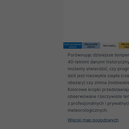
Ekstremalnie
Niezwykle
Niezw
Normalny
zimno
zimno
cie
Porównując dzisiejsze temper
40-letnimi danymi historyczn
możemy stwierdzić, czy prog
dziś jest niezwykle ciepła (c
obszary) czy zimna (niebieski
Kolorowe kropki przedstawiaj
obserwowane rzeczywiste te
z profesjonalnych i prywatnych
meteorologicznych.
Więcej map pogodowych