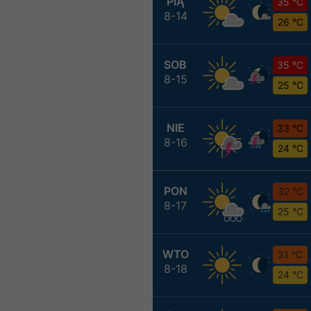
PIĄ
35 °C
8-14
26 °C
SOB
35 °C
8-15
25 °C
NIE
33 °C
8-16
24 °C
PON
32 °C
8-17
25 °C
WTO
31 °C
8-18
24 °C