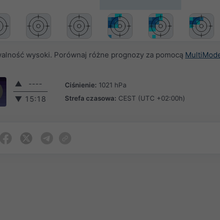
alność wysoki. Porównaj różne prognozy za pomocą
MultiMod
▲
----
Ciśnienie:
1021 hPa
Strefa czasowa:
CEST (UTC +02:00h)
▼
15:18