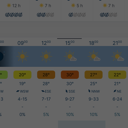
12 h
7 h
5 h
7 h
00
09
00
12
00
15
00
18
00
21
00
°
20°
28°
30°
27°
22°
°
19°
28°
30°
25°
21°
NW
WSW
ESE
SSE
NNW
NE
13
4-15
7-17
9-27
9-33
6-24
-
-
-
-
-
%
0%
5%
10%
10%
5%