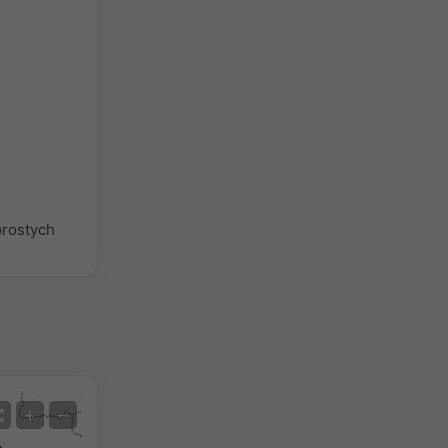
rostych
Satelita
+
−
Bez radaru
Z radarem