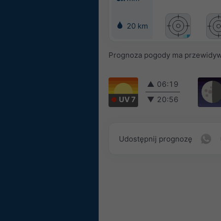
20 km
Prognoza pogody ma przewidyw
▲
06:19
UV 7
▼
20:56
Udostępnij prognozę