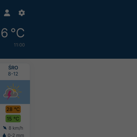
6 °C
11:00
ŚRO
CZW
PIĄ
SOB
8-12
8-13
8-14
8-15
28 °C
31 °C
31 °C
28 °C
15 °C
18 °C
18 °C
17 °C
8 km/h
6 km/h
8 km/h
9 km/h
0-2 mm
-
-
0-2 mm