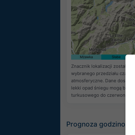
Mżawka
Słabe
Znacznik lokalizacji został 
wybranego przedziału czaso
atmosferyczne. Dane dostarc
lekki opad śniegu mogą być n
turkusowego do czerwonego.
Prognoza godzinowa