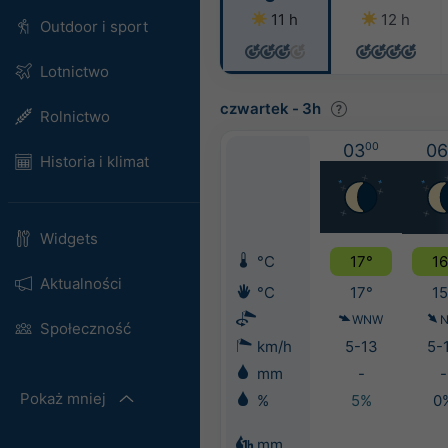
11 h
12 h
Outdoor i sport
Lotnictwo
czwartek
-
3h
Rolnictwo
03
00
06
Historia i klimat
Widgets
°C
17°
16
Aktualności
°C
17°
15
WNW
Społeczność
km/h
5-13
5-
mm
-
-
Pokaż mniej
%
5%
0
mm