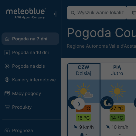
Pogoda Co
Pogoda na 7 dni
Regione Autonoma Valle d'Aosta
Pogoda na 10 dni
Pogoda na dziś
CZW
PIĄ
Dzisiaj
Jutro
Kamery internetowe
Mapy pogody
❯
Produkty
30 °C
27 °C
16 °C
14 °C
9 km/h
10 km/h
Prognoza
-
-