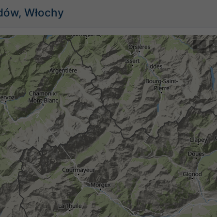
dów, Włochy
©