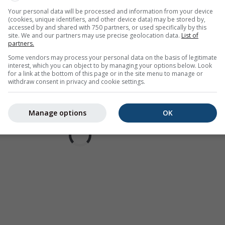
Your personal data will be processed and information from your device
(cookies, unique identifiers, and other device data) may be stored by,
accessed by and shared with 750 partners, or used specifically by this
site. We and our partners may use precise geolocation data.
List of
partners.
Some vendors may process your personal data on the basis of legitimate
interest, which you can object to by managing your options below. Look
for a link at the bottom of this page or in the site menu to manage or
withdraw consent in privacy and cookie settings.
Manage options
OK