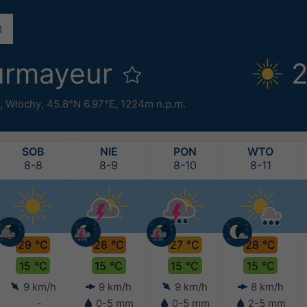
urmayeur
2
,
Włochy
,
45.8°N 6.97°E,
1224m n.p.m.
SOB
NIE
PON
WTO
8-8
8-9
8-10
8-11
29 °C
28 °C
27 °C
28 °C
15 °C
15 °C
15 °C
15 °C
9 km/h
9 km/h
9 km/h
8 km/h
-
0-5 mm
0-5 mm
2-5 mm