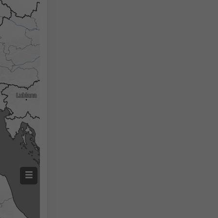
Zmierzona temperatura
Zmierzone opady
Screenshot
©