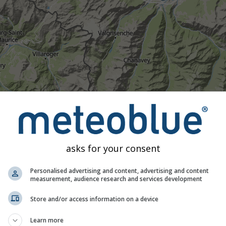
Umiarkowany
Silne
Bardzo silne
Grad
umieszczony na Courmayeur. Ta animacja pokazuje
radar opadów
wego oraz
prognozę na 2h
. Pomarańczowe krzyżyki oznaczają 
zone przez
nowcast.de
(dostępne w USA, Europie i Australii). 
asks for your consent
iewidoczne dla radaru.
Intensywność opadów
jest oznaczona k
Personalised advertising and content, advertising and content
measurement, audience research and services development
Store and/or access information on a device
 dla Courmayeur
Learn more