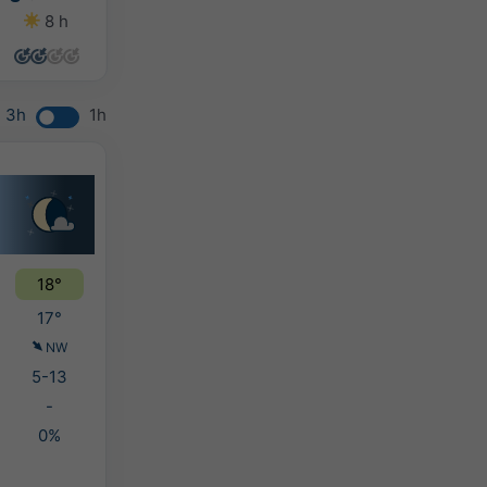
8 h
14 h
13 h
10 h
3h
1h
18°
17°
NW
5-13
-
0%