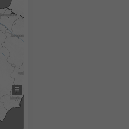
Zmierzone opady
Screenshot
©