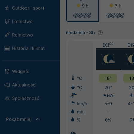
9 h
7 h
Outdoor i sport
Lotnictwo
niedziela
-
3h
Rolnictwo
03
00
06
Historia i klimat
Widgets
°C
18°
18
Aktualności
°C
20°
20
NW
Społeczność
km/h
5-9
4-
mm
-
-
Pokaż mniej
%
0%
0