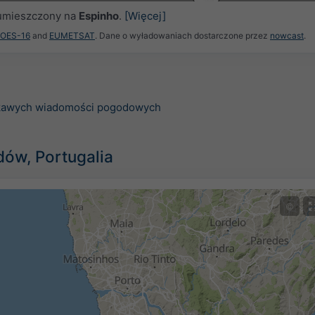
ł umieszczony na
Espinho
.
[Więcej]
GOES-16
and
EUMETSAT
. Dane o wyładowaniach dostarczone przez
nowcast
.
ekawych wiadomości pogodowych
dów, Portugalia
©