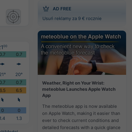
AD FREE
Usuń reklamy za 9 € rocznie
21
00
0.7
0.7
21°
20°
0.7
0.7
Weather, Right on Your Wrist:
meteoblue Launches Apple Watch
6.5
6.5
App
The meteoblue app is now available
0
0
on Apple Watch, making it easier than
1.4
1.3
ever to check current conditions and
detailed forecasts with a quick glance
ltiModel
.