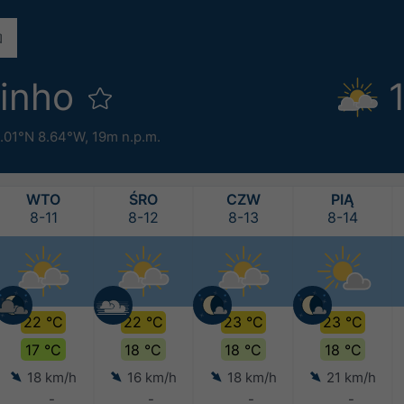
pinho
.01°N 8.64°W,
19m n.p.m.
WTO
ŚRO
CZW
PIĄ
8-11
8-12
8-13
8-14
22 °C
22 °C
23 °C
23 °C
17 °C
18 °C
18 °C
18 °C
18 km/h
16 km/h
18 km/h
21 km/h
-
-
-
-