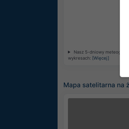
Nasz 5-dniowy meteogram d
wykresach:
[Więcej]
Mapa satelitarna na 