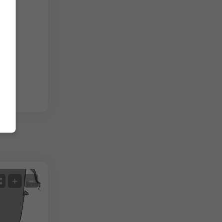
tych
Satelita
+
−
Bez radaru
Z radarem
Zmierzona temperatura