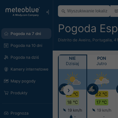
Pogoda Es
Pogoda na 7 dni
Distrito de Aveiro
,
Portugalia
,
41
Pogoda na 10 dni
Pogoda na dziś
NIE
PON
Dzisiaj
Jutro
Kamery internetowe
Mapy pogody
❯
Produkty
22 °C
22 °C
18 °C
17 °C
19 km/h
19 km/h
Prognoza
-
-