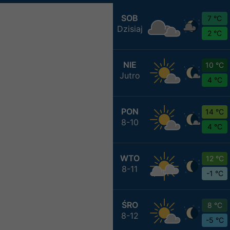
SOB
7 °C
Dzisiaj
2 °C
NIE
10 °C
Jutro
4 °C
PON
14 °C
8-10
4 °C
WTO
12 °C
8-11
-1 °C
ŚRO
8 °C
8-12
-5 °C