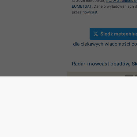
© 2026 meteoblue,
NOAA Satellites 
EUMETSAT
. Dane o wyładowaniach 
przez
nowcast
.
Śledź meteoblu
dla ciekawych wiadomości 
Radar i nowcast opadów, S
©