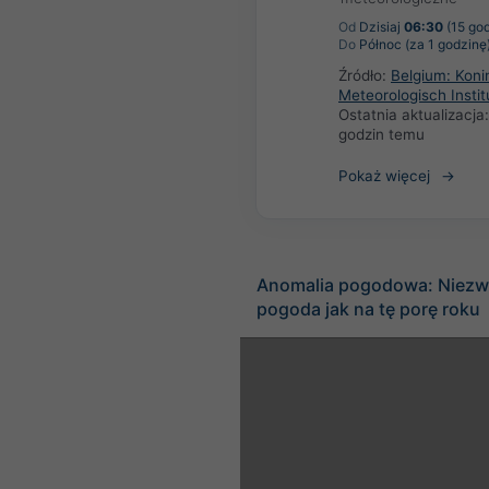
Od
Dzisiaj
06:30
(15 god
Do
Północ (za 1 godzinę
Źródło:
Belgium: Konin
Meteorologisch Instit
Ostatnia aktualizacja
godzin temu
Pokaż więcej
Anomalia pogodowa: Niezw
pogoda jak na tę porę roku