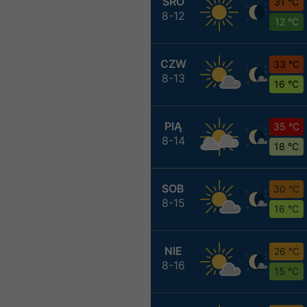
ŚRO
31 °C
8-12
12 °C
CZW
33 °C
8-13
16 °C
PIĄ
35 °C
8-14
18 °C
SOB
30 °C
8-15
16 °C
NIE
26 °C
8-16
15 °C