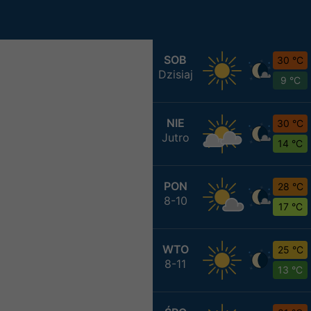
SOB
30 °C
Dzisiaj
9 °C
NIE
30 °C
Jutro
14 °C
PON
28 °C
8-10
17 °C
WTO
25 °C
8-11
13 °C