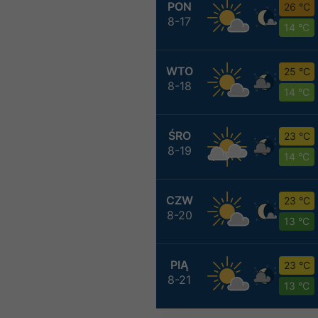
PON
26 °C
8-17
14 °C
WTO
25 °C
8-18
14 °C
ŚRO
23 °C
8-19
14 °C
CZW
23 °C
8-20
13 °C
PIĄ
23 °C
8-21
13 °C