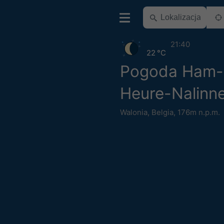
21:40
22 °C
Pogoda Ham-
Heure-Nalinn
Walonia
,
Belgia
,
176m n.p.m.