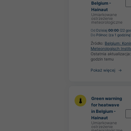
Belgium -
Hainaut
Umiarkowane
ostrzeżenie
meteorologiczne
Od
Dzisiaj
00:00
(22 go
Do
Północ (za 1 godzinę
Źródło:
Belgium: Konin
Meteorologisch Instit
Ostatnia aktualizacja
godzin temu
Pokaż więcej
Green warning
for heatwave
in Belgium -
Hainaut
Umiarkowane
ostrzeżenie
meteorologiczne