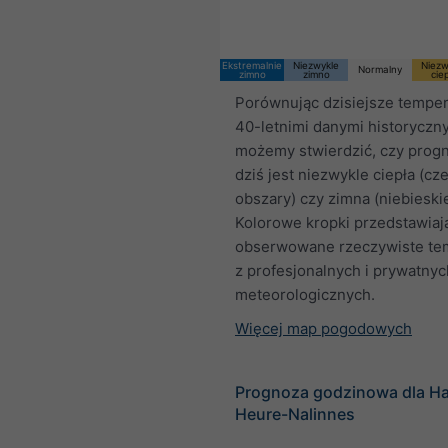
Ekstremalnie
Niezwykle
Niezw
Normalny
zimno
zimno
cie
Porównując dzisiejsze temper
40-letnimi danymi historyczn
możemy stwierdzić, czy prog
dziś jest niezwykle ciepła (c
obszary) czy zimna (niebieski
Kolorowe kropki przedstawiaj
obserwowane rzeczywiste te
z profesjonalnych i prywatnych
meteorologicznych.
Więcej map pogodowych
Prognoza godzinowa dla H
Heure-Nalinnes