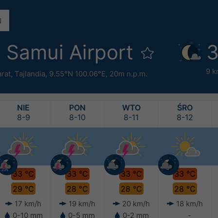
 Samui Airport
3
9 k
rat
,
Tajlandia
,
9.55°N 100.06°E,
20m n.p.m.
NIE
PON
WTO
ŚRO
8-9
8-10
8-11
8-12
33 °C
33 °C
33 °C
33 °C
29 °C
28 °C
28 °C
28 °C
17 km/h
19 km/h
20 km/h
18 km/h
0-10 mm
0-5 mm
0-2 mm
-