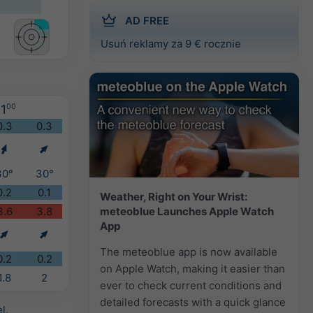
AD FREE
Usuń reklamy za 9 € rocznie
1
00
0.3
0.3
30°
30°
0.2
0.1
Weather, Right on Your Wrist:
meteoblue Launches Apple Watch
3.6
3.8
App
The meteoblue app is now available
0.2
0.2
on Apple Watch, making it easier than
1.8
2
ever to check current conditions and
detailed forecasts with a quick glance
el
.