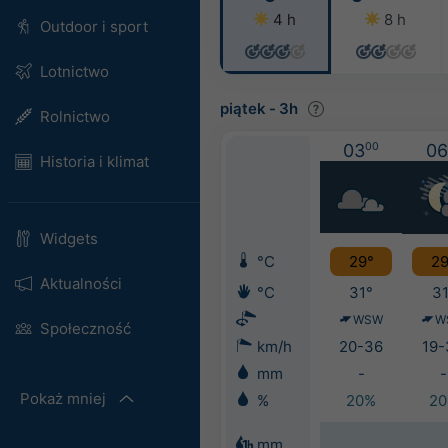
4 h
8 h
Outdoor i sport
Lotnictwo
piątek
-
3h
Rolnictwo
03
00
06
Historia i klimat
Widgets
°C
29°
29
Aktualności
°C
31°
31
WSW
W
Społeczność
km/h
20-36
19-
mm
-
-
Pokaż mniej
%
20%
2
mm