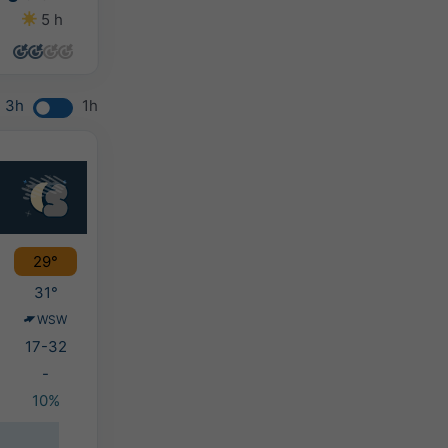
5 h
8 h
6 h
4 h
3h
1h
29°
31°
WSW
17-32
-
10%