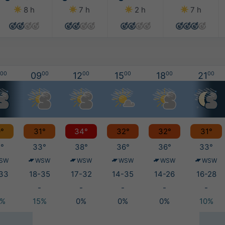
8 h
7 h
2 h
7 h
00
09
00
12
00
15
00
18
00
21
00
°
31°
34°
32°
32°
31°
°
33°
38°
36°
36°
33°
SW
WSW
WSW
WSW
WSW
WSW
33
18-35
17-32
14-35
14-26
16-28
-
-
-
-
-
0%
15%
0%
0%
0%
10%