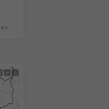
 w 3
Satelita
+
−
Bez radaru
Z radarem
Zmierzona temperatura
Zmierzone opady
Screenshot
©