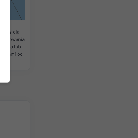
padów
dla
wyładowania
Mżawka lub
olorami od