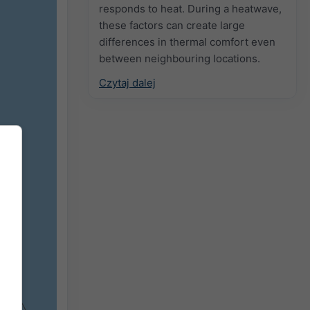
responds to heat. During a heatwave,
these factors can create large
differences in thermal comfort even
between neighbouring locations.
Czytaj dalej
2h
18h
24h