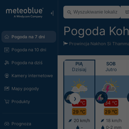
Pogoda Koh
Pogoda na 7 dni
Prowincja Nakhon Si Thamma
Pogoda na 10 dni
Pogoda na dziś
PIĄ
SOB
Dzisiaj
Jutro
Kamery internetowe
Mapy pogody
❯
Produkty
34 °C
34 °C
29 °C
29 °C
20 km/h
18 km/h
Prognoza
-
0-2 mm