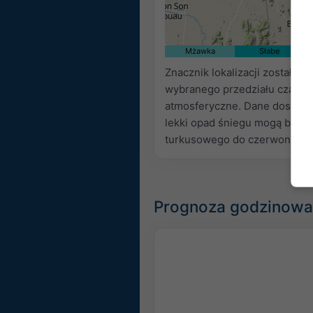
21:40
21:55
22:10
22:25
22:40
Mżawka
Słabe
Znacznik lokalizacji został u
wybranego przedziału czaso
atmosferyczne. Dane dostarc
lekki opad śniegu mogą być n
turkusowego do czerwonego.
Prognoza godzinowa 