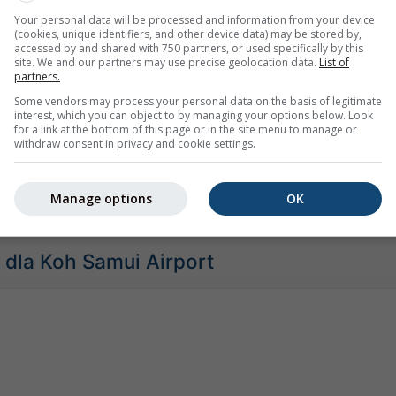
Your personal data will be processed and information from your device
22:55
23:10
23:25
23:40
23:55
00:10
00:25
(cookies, unique identifiers, and other device data) may be stored by,
accessed by and shared with 750 partners, or used specifically by this
site. We and our partners may use precise geolocation data.
List of
Umiarkowany
Silne
Bardzo silne
Grad
partners.
mieszczony na Koh Samui Airport. Ta animacja pokazuje
radar o
Some vendors may process your personal data on the basis of legitimate
wego oraz
prognozę na 2h
. Pomarańczowe krzyżyki oznaczają 
interest, which you can object to by managing your options below. Look
for a link at the bottom of this page or in the site menu to manage or
zone przez
nowcast.de
(dostępne w USA, Europie i Australii). 
withdraw consent in privacy and cookie settings.
iewidoczne dla radaru.
Intensywność opadów
jest oznaczona k
Manage options
OK
dla Koh Samui Airport