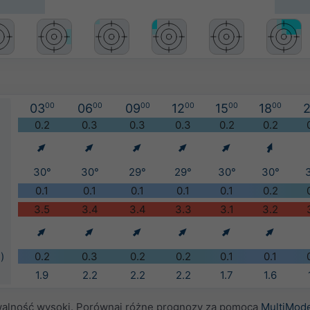
03
00
06
00
09
00
12
00
15
00
18
00
2
0.2
0.3
0.3
0.3
0.2
0.2
30°
30°
29°
29°
30°
30°
0.1
0.1
0.1
0.1
0.1
0.2
3.5
3.4
3.4
3.3
3.1
3.2
)
0.2
0.3
0.2
0.2
0.1
0.1
1.9
2.2
2.2
2.2
1.7
1.6
alność wysoki. Porównaj różne prognozy za pomocą
MultiMod