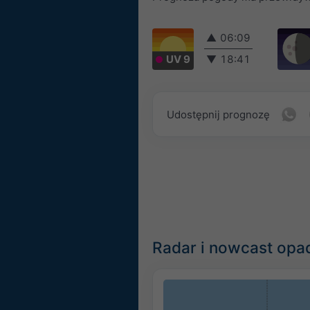
▲
06:09
UV 9
▼
18:41
Udostępnij prognozę
Radar i nowcast opad