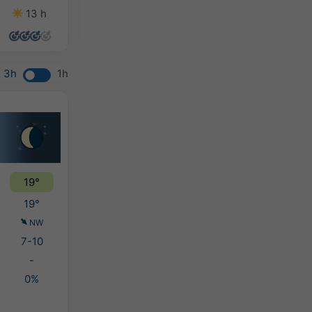
13 h
14 h
13 h
12 h
3h
1h
19°
19°
NW
7-10
-
0%