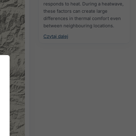
responds to heat. During a heatwave,
these factors can create large
differences in thermal comfort even
between neighbouring locations.
Czytaj dalej