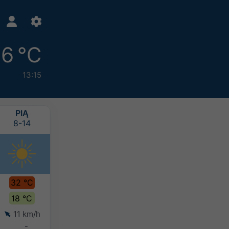
6 °C
13:15
PIĄ
SOB
NIE
PON
8-14
8-15
8-16
8-17
32 °C
35 °C
35 °C
32 °C
18 °C
19 °C
21 °C
20 °C
11 km/h
8 km/h
9 km/h
9 km/h
-
-
-
5-10 mm