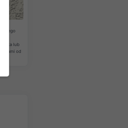
branego
Mżawka lub
olorami od