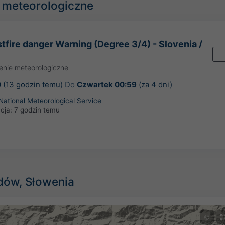
a meteorologiczne
tfire danger Warning (Degree 3/4) - Slovenia /
enie meteorologiczne
0
(13 godzin temu)
Do
Czwartek 00:59
(za 4 dni)
National Meteorological Service
acja:
7 godzin temu
dów, Słowenia
©