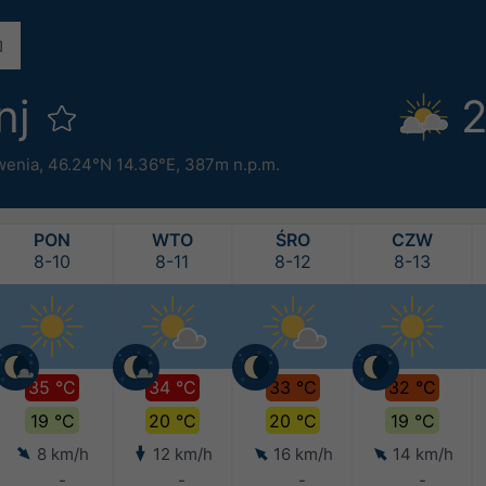
nj
2
wenia
,
46.24°N 14.36°E,
387m n.p.m.
PON
WTO
ŚRO
CZW
8-10
8-11
8-12
8-13
35 °C
34 °C
33 °C
32 °C
19 °C
20 °C
20 °C
19 °C
8 km/h
12 km/h
16 km/h
14 km/h
-
-
-
-