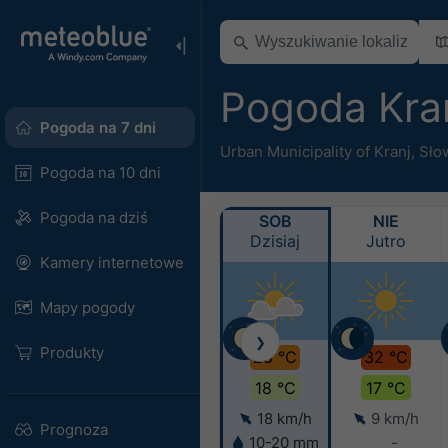
Pogoda Kra
Pogoda na 7 dni
Urban Municipality of Kranj
,
Sło
Pogoda na 10 dni
Pogoda na dziś
SOB
NIE
Dzisiaj
Jutro
Kamery internetowe
Mapy pogody
❯
Produkty
28 °C
32 °C
18 °C
17 °C
18 km/h
9 km/h
Prognoza
10-20 mm
-