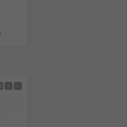
h
Satelita
+
−
Bez radaru
Z radarem
Zmierzona temperatura
Zmierzone opady
Screenshot
©