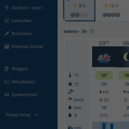
8 h
13 h
Outdoor i sport
Lotnictwo
sobota
-
3h
Rolnictwo
03
00
06
Historia i klimat
Widgets
°C
18°
18
Aktualności
°C
19°
19
SSE
Społeczność
km/h
8-20
5-
mm
13
2
Pokaż mniej
%
50%
4
mm