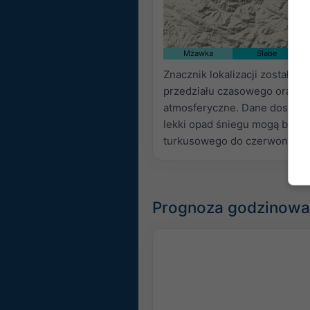
Mżawka
Słabe
Znacznik lokalizacji został u
przedziału czasowego oraz
p
atmosferyczne. Dane dostarc
lekki opad śniegu mogą być n
turkusowego do czerwonego.
Prognoza godzinowa 