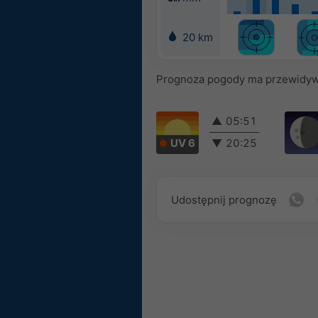
20 km
Prognoza pogody ma przewidyw
▲
05:51
UV 6
▼
20:25
Udostępnij prognozę