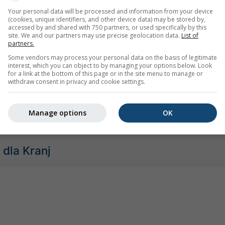
Your personal data will be processed and information from your device
(cookies, unique identifiers, and other device data) may be stored by,
accessed by and shared with 750 partners, or used specifically by this
site. We and our partners may use precise geolocation data.
List of
Umiarkowany
Silne
Bardzo silne
Grad
partners.
mieszczony na Kranj. Ta animacja pokazuje
radar opadów
dla wy
Some vendors may process your personal data on the basis of legitimate
interest, which you can object to by managing your options below. Look
rognozę na 2h
. Pomarańczowe krzyżyki oznaczają wyładowania
for a link at the bottom of this page or in the site menu to manage or
zone przez
nowcast.de
(dostępne w USA, Europie i Australii). 
withdraw consent in privacy and cookie settings.
iewidoczne dla radaru.
Intensywność opadów
jest oznaczona k
Manage options
OK
dla Kranj