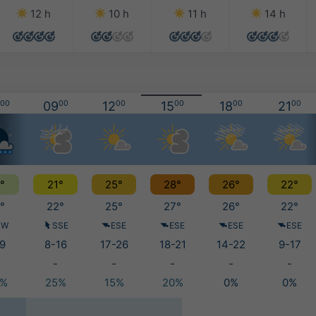
12 h
10 h
11 h
14 h
00
09
00
12
00
15
00
18
00
21
00
°
21°
25°
28°
26°
22°
°
22°
25°
27°
26°
22°
NW
SSE
ESE
ESE
ESE
ESE
9
8-16
17-26
18-21
14-22
9-17
-
-
-
-
-
0%
25%
15%
20%
0%
0%