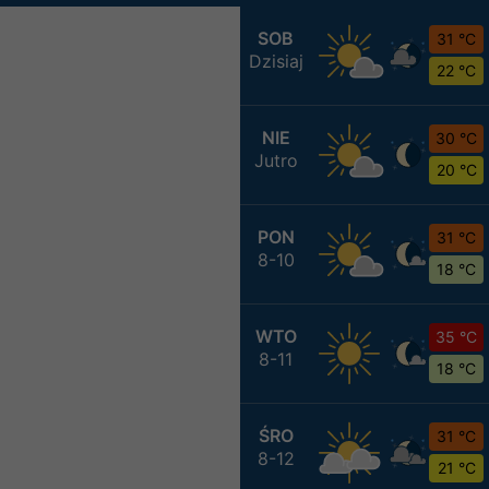
SOB
31 °C
Dzisiaj
22 °C
NIE
30 °C
Jutro
20 °C
PON
31 °C
8-10
18 °C
WTO
35 °C
8-11
18 °C
ŚRO
31 °C
8-12
21 °C