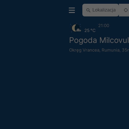
21:00
25 °C
Pogoda Milcovul
Okręg Vrancea
,
Rumunia
,
35m