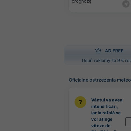
prognozę
AD FREE
Usuń reklamy za 9 € ro
Oficjalne ostrzeżenia mete
Vântul va avea
intensificări,
iar la rafală se
vor atinge
viteze de