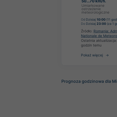
50...70 km/h.
Umiarkowane
ostrzeżenie
meteorologiczne
Od
Dzisiaj
10:00
(11 god
Do
Dzisiaj
23:00
(za 1 g
Źródło:
Romania: Admi
Nationale de Meteoro
Ostatnia aktualizacja
godzin temu
Pokaż więcej
Prognoza godzinowa dla Mi