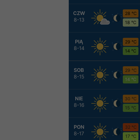
CZW
28 °C
8-13
18 °C
PIĄ
29 °C
8-14
14 °C
SOB
29 °C
8-15
14 °C
NIE
30 °C
8-16
15 °C
PON
32 °C
8-17
17 °C