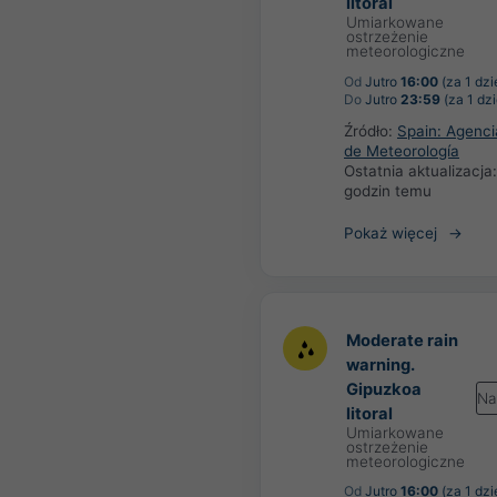
litoral
Umiarkowane
ostrzeżenie
meteorologiczne
Od
Jutro
16:00
(za 1 dzi
Do
Jutro
23:59
(za 1 dzi
Źródło:
Spain: Agenci
de Meteorología
Ostatnia aktualizacja
godzin temu
Pokaż więcej
Moderate rain
warning.
Gipuzkoa
Na
litoral
Umiarkowane
ostrzeżenie
meteorologiczne
Od
Jutro
16:00
(za 1 dzi