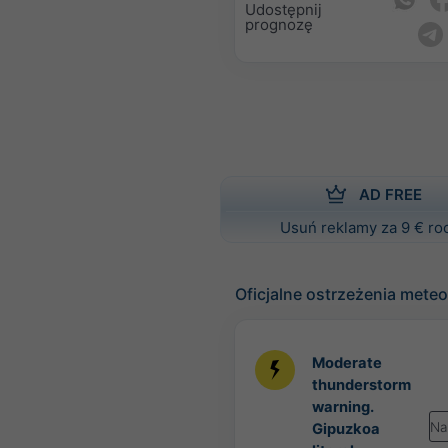
Udostępnij
prognozę
AD FREE
Usuń reklamy za 9 € ro
Oficjalne ostrzeżenia mete
Moderate
thunderstorm
warning.
Na
Gipuzkoa