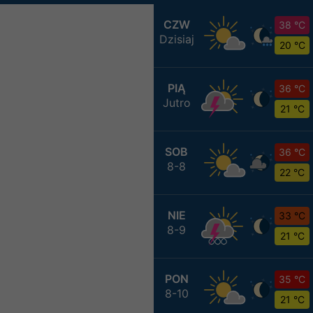
CZW
38 °C
Dzisiaj
20 °C
PIĄ
36 °C
Jutro
21 °C
SOB
36 °C
8-8
22 °C
NIE
33 °C
8-9
21 °C
PON
35 °C
8-10
21 °C