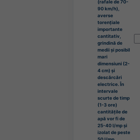
(rafale de 70-
90 km/h),
averse
torențiale
importante
cantitativ,
grindină de
medii și posibil
mari
dimensiuni (2-
4 cm) și
descărcări
electrice. În
intervale
scurte de timp
(1-3 ore)
cantitățile de
apă vor fi de
25-40 l/mp și
izolat de peste
50 l/mp.