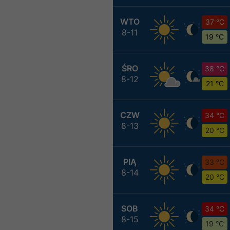
WTO
37 °C
8-11
19 °C
ŚRO
38 °C
8-12
21 °C
CZW
34 °C
8-13
20 °C
PIĄ
33 °C
8-14
20 °C
SOB
34 °C
8-15
19 °C