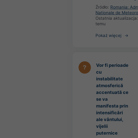
Źródło:
Romania: Admi
Nationale de Meteoro
Ostatnia aktualizacja
temu
Pokaż więcej
Vor fi perioade
cu
instabilitate
atmosferică
accentuată ce
se va
manifesta prin
intensificări
ale vântului,
vijelii
puternice