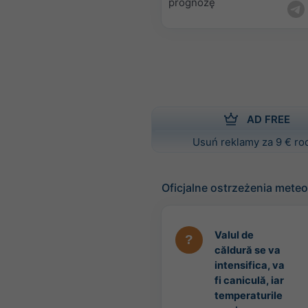
prognozę
AD FREE
Usuń reklamy za 9 € ro
Oficjalne ostrzeżenia mete
Valul de
căldură se va
intensifica, va
fi caniculă, iar
temperaturile