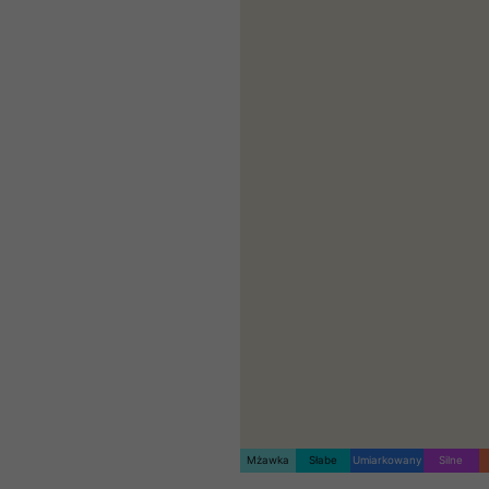
Mżawka
Słabe
Umiarkowany
Silne