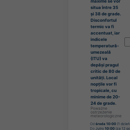
maxime se vor
situa între 35
și 38 de grade.
Disconfortul
termic va fi
accentuat, iar
indicele
temperatură-
umezeală
(ITU) va
depăși pragul
critic de 80 de
unități. Local
nopțile vor fi
tropicale, cu
minime de 20-
24 de grade.
Poważne
ostrzeżenie
meteorologiczne
Od
środa 10:00
(1 dzień
Do
Jutro
10:00
(za 12 go