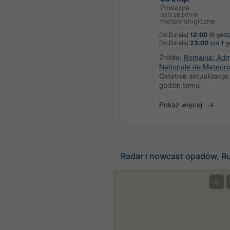
Poważne
ostrzeżenie
meteorologiczne
Od
Dzisiaj
12:00
(9 godz
Do
Dzisiaj
23:00
(za 1 g
Źródło:
Romania: Admi
Nationale de Meteoro
Ostatnia aktualizacja
godzin temu
Pokaż więcej
Radar i nowcast opadów, R
©