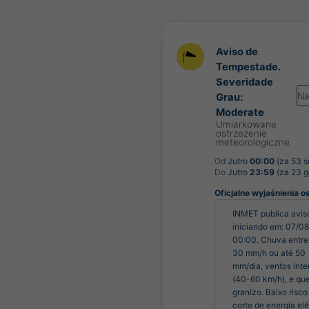
Aviso de
Tempestade.
Severidade
Na
Grau:
Moderate
Umiarkowane
ostrzeżenie
meteorologiczne
Od
Jutro
00:00
(za 53 
Do
Jutro
23:59
(za 23 g
Oficjalne wyjaśnienia o
INMET publica aviso
iniciando em: 07/08
00:00. Chuva entre 
30 mm/h ou até 50 
mm/dia, ventos inte
(40-60 km/h), e que
granizo. Baixo risco 
corte de energia elét