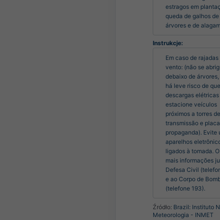
estragos em plantaç
queda de galhos de 
árvores e de alaga
Instrukcje:
Em caso de rajadas 
vento: (não se abrig
debaixo de árvores, 
há leve risco de que
descargas elétricas 
estacione veículos 
próximos a torres de
transmissão e placa
propaganda). Evite u
aparelhos eletrônico
ligados à tomada. O
mais informações ju
Defesa Civil (telefon
e ao Corpo de Bombe
(telefone 193).
Źródło:
Brazil: Instituto 
Meteorologia - INMET