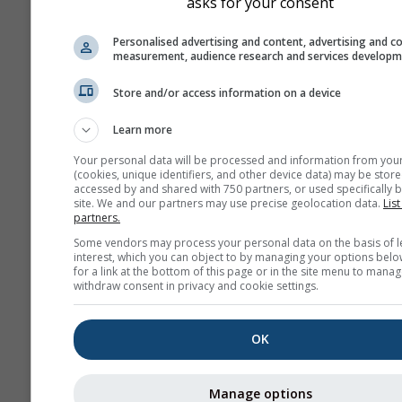
asks for your consent
zostaną one przekazane do
odpowiednich instancji.
Personalised advertising and content, advertising and c
measurement, audience research and services develop
Udostępnij tę progno
Store and/or access information on a device
Learn more
Your personal data will be processed and information from you
(cookies, unique identifiers, and other device data) may be store
accessed by and shared with 750 partners, or used specifically b
site. We and our partners may use precise geolocation data.
List
meteoMail - Warning
partners.
Serra Campos do J
Some vendors may process your personal data on the basis of l
Otrzymuj ostrzeżenia pogodo
interest, which you can object to by managing your options belo
for a link at the bottom of this page or in the site menu to manag
mailem za darmo.
withdraw consent in privacy and cookie settings.
meteoMail jest bezpłatny i mo
niego zrezygnować w dowol
momencie.
OK
Manage options