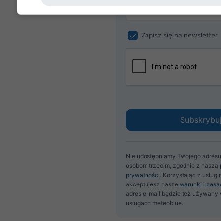
Zapisz się na newsletter
Nie udostępniamy Twojego adresu
osobom trzecim, zgodnie z naszą
prywatności
. Korzystając z usług
akceptujesz nasze
warunki i zasa
adres e-mail będzie też używany 
usługach meteoblue.