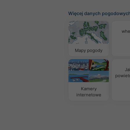
Więcej danych pogodowyc
whe
Mapy pogody
Ja
powietr
Kamery
internetowe