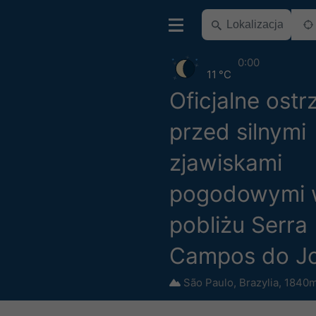
0:00
11 °C
Oficjalne ostr
przed silnymi
zjawiskami
pogodowymi
pobliżu Serra
Campos do J
São Paulo
,
Brazylia
,
1840m