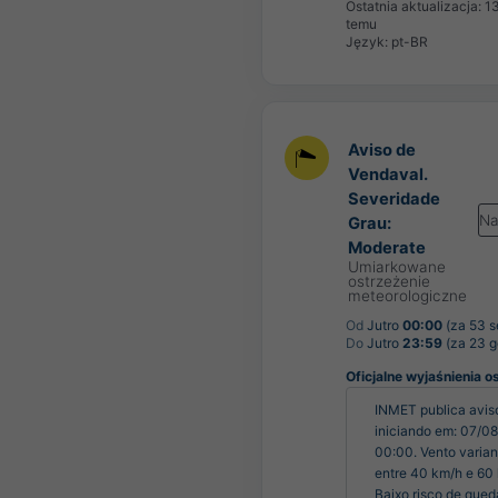
Ostatnia aktualizacja:
1
temu
Język: pt-BR
Aviso de
Vendaval.
Severidade
Na
Grau:
Moderate
Umiarkowane
ostrzeżenie
meteorologiczne
Od
Jutro
00:00
(za 53 
Do
Jutro
23:59
(za 23 g
Oficjalne wyjaśnienia o
INMET publica aviso
iniciando em: 07/08
00:00. Vento varian
entre 40 km/h e 60 
Baixo risco de queda