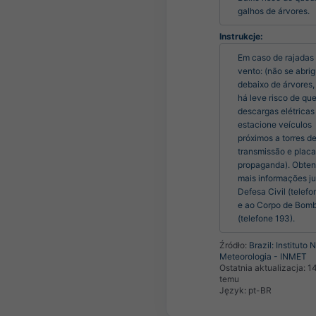
galhos de árvores.
Instrukcje:
Em caso de rajadas 
vento: (não se abrig
debaixo de árvores, 
há leve risco de que
descargas elétricas 
estacione veículos 
próximos a torres de
transmissão e placa
propaganda). Obten
mais informações ju
Defesa Civil (telefon
e ao Corpo de Bombe
(telefone 193).
Źródło:
Brazil: Instituto 
Meteorologia - INMET
Ostatnia aktualizacja:
1
temu
Język: pt-BR