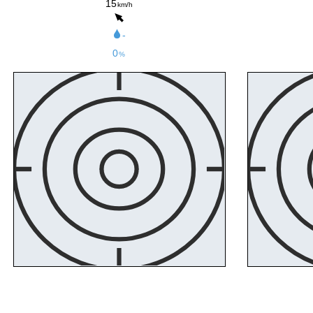
15
km/h
-
0
%