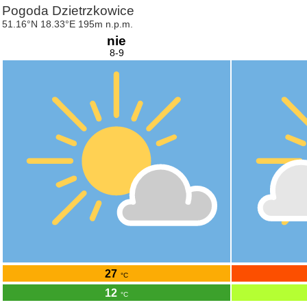
Pogoda Dzietrzkowice
51.16°N 18.33°E 195m n.p.m.
nie
8-9
27
°C
12
°C