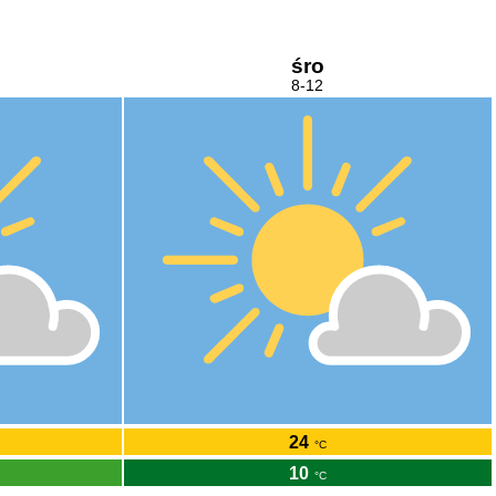
śro
8-12
24
°C
10
°C