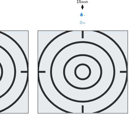
15
km/h
-
0
%