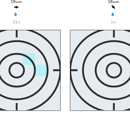
19
18
km/h
km/h
-
-
21
1
%
%