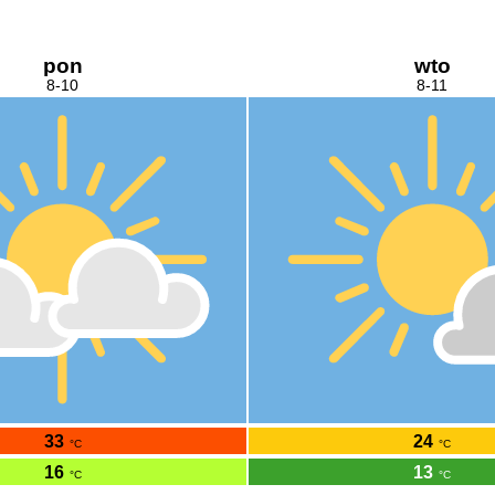
pon
wto
8-10
8-11
33
24
°C
°C
16
13
°C
°C