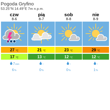
Pogoda Gryfino
53.25°N 14.49°E 7m n.p.m.
czw
pią
sob
nie
8-6
8-7
8-8
8-9
27
21
23
29
°C
°C
°C
°C
17
13
12
12
°C
°C
°C
°C
7
-
-
-
mm
6
0
0
1
%
%
%
%