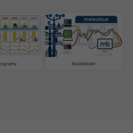
eogramy
MultiModel