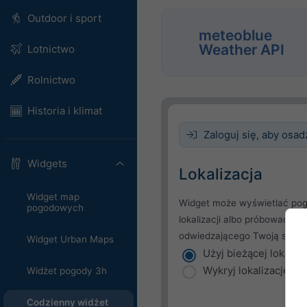
Outdoor i sport
meteoblue
Weather API
Lotnictwo
Rolnictwo
Historia i klimat
Zaloguj się, aby osad
Widgets
Lokalizacja
Widget map
Widget może wyświetlać pog
pogodowych
lokalizacji albo próbować wy
odwiedzającego Twoją stron
Widget Urban Maps
Użyj bieżącej lokaliza
Wykryj lokalizację u
Widżet pogody 3h
Codzienny widżet