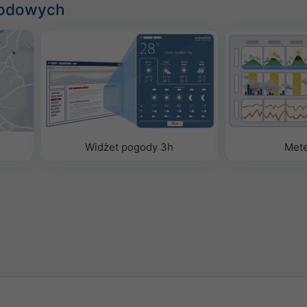
godowych
romatyczne
y dodać lub usunąć
dżecie.
Widżet pogody 3h
Met