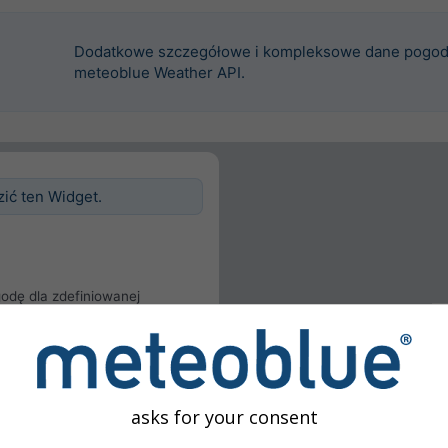
Dodatkowe szczegółowe i kompleksowe dane pogod
meteoblue Weather API.
zić ten Widget.
odę dla zdefiniowanej
krywać lokalizację każdego
ę.
cji
żytkownika
asks for your consent