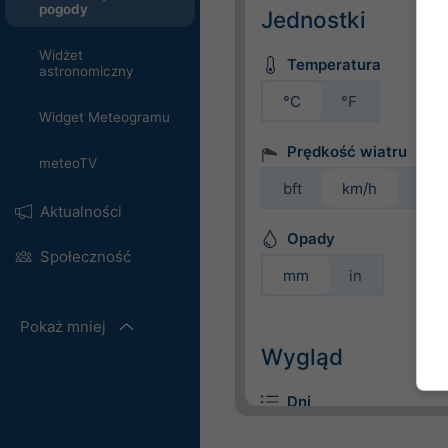
pogody
Jednostki
Widżet
Temperatura
astronomiczny
°C
°F
Widget Meteogramu
Prędkość wiatru
meteoTV
bft
km/h
m/s
Aktualności
Opady
Społeczność
mm
in
Pokaż mniej
Wygląd
Dni