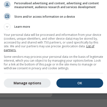
Personalised advertising and content, advertising and content
measurement, audience research and services development
Store and/or access information on a device
Learn more
Your personal data will be processed and information from your device
(cookies, unique identifiers, and other device data) may be stored by,
accessed by and shared with 750 partners, or used specifically by this
mph
kn
site. We and our partners may use precise geolocation data.
List of
partners.
Some vendors may process your personal data on the basis of legitimate
interest, which you can object to by managing your options below. Look
for a link at the bottom of this page or in the site menu to manage or
withdraw consent in privacy and cookie settings.
Manage options
OK