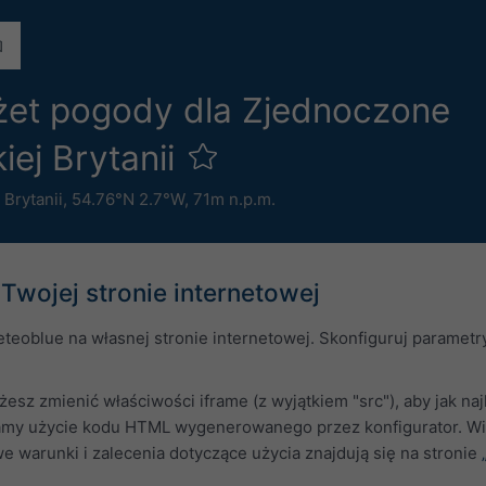
żet pogody dla Zjednoczone
iej Brytanii
Brytanii
,
54.76°N 2.7°W,
71m n.p.m.
Twojej stronie internetowej
teoblue na własnej stronie internetowej. Skonfiguruj paramet
esz zmienić właściwości iframe (z wyjątkiem "src"), aby jak na
amy użycie kodu HTML wygenerowanego przez konfigurator. Wid
 warunki i zalecenia dotyczące użycia znajdują się na stronie