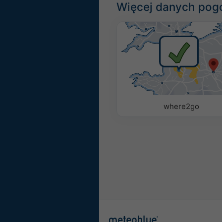
Więcej danych po
Kolorowe
Kolorowe
Monoch
Parametry
Użyj poniższych opcji, ab
parametry pogodowe w wi
where2go
Piktogram
Temperatura (maks.)
Temperatura (min.)
Prędkość wiatru
Poryw wiatru
Kierunek wiatru
Indeks UV