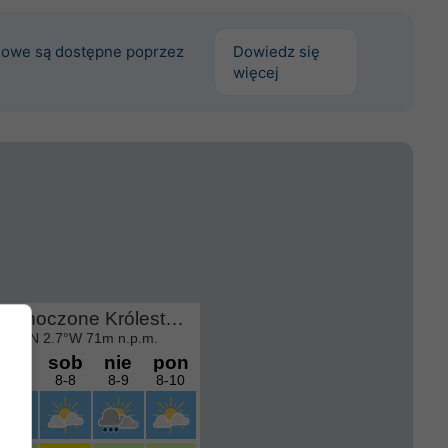
owe są dostępne poprzez
Dowiedz się
więcej