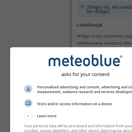
Zaloguj się, aby osadz
ten Widget.
Lokalizacja
Widget może wyświetlać pog
zdefiniowanej lokalizacji albo
próbować wykrywać lokaliza
każdego odwiedzającego Tw
stronę.
Użyj bieżącej lokaliza
asks for your consent
Wykryj lokalizację
użytkownika
Personalised advertising and content, advertising and c
measurement, audience research and services develop
Wygląd
Store and/or access information on a device
Funkcje
Learn more
Your personal data will be processed and information from you
Pomiń temperaturę i
(cookies, unique identifiers, and other device data) may be store