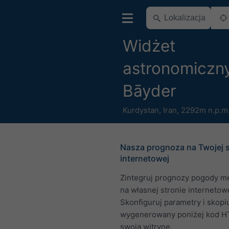
Widżet
astronomiczny
Bāyder
Kurdystan
,
Iran
,
2292m n.p.m
Nasza prognoza na Twojej s
internetowej
Zintegruj prognozy pogody m
na własnej stronie internetowe
Skonfiguruj parametry i skopi
wygenerowany poniżej kod H
swoją witrynę.