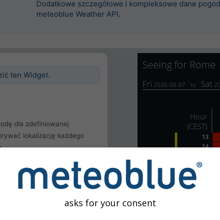
Dodatkowe szczegółowe i kompleksowe dane pogod
meteoblue Weather API.
zić ten Widget.
odę dla zdefiniowanej
krywać lokalizację każdego
ę.
cji
żytkownika
asks for your consent