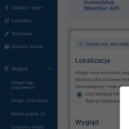
meteoblue
Weather API
Outdoor i sport
Lotnictwo
Rolnictwo
Zaloguj się, aby osad
Historia i klimat
Lokalizacja
Widgets
Widget może wyświetlać pog
lokalizacji albo próbować wy
Widget map
odwiedzającego Twoją stron
pogodowych
Użyj bieżącej lokaliza
Wykryj lokalizację u
Widget Urban Maps
Widżet pogody 3h
Wygląd
Codzienny widżet