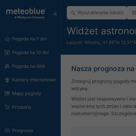
Widżet astron
Pogoda na 7 dni
Lacjum
,
Włochy
,
41.89°N 12.51°
Pogoda na 10 dni
Pogoda na dziś
Nasza prognoza na 
Kamery internetowe
Zintegruj prognozy pogody me
witrynę.
Mapy pogody
Widżet jest responsywny i moż
wspieramy tych zmian i zalec
Produkty
niekomercyjnego. Szczegółowe
Prognoza