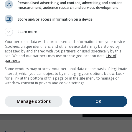
Personalised advertising and content, advertising and content
measurement, audience research and services development
wilgotność
Store and/or access information on a device
Learn more
Your personal data will be processed and information from your device
(cookies, unique identifiers, and other device data) may be stored by,
accessed by and shared with 750 partners, or used specifically by this
site. We and our partners may use precise geolocation data.
List of
partners.
Some vendors may process your personal data on the basis of legitimate
interest, which you can object to by managing your options below. Look
for a link at the bottom of this page or in the site menu to manage or
withdraw consent in privacy and cookie settings.
Manage options
OK