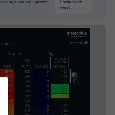
owe są dostępne poprzez
Dowiedz się
więcej