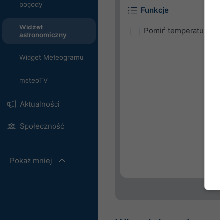
pogody
Funkcje
Widżet
Pomiń temperaturę i 
astronomiczny
Widget Meteogramu
meteoTV
Aktualności
Społeczność
Pokaż mniej