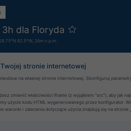
 3h dla Floryda
28.75°N 82.5°W,
26m n.p.m.
Twojej stronie internetowej
teoblue na własnej stronie internetowej. Skonfiguruj paramet
esz zmienić właściwości iframe (z wyjątkiem "src"), aby jak na
amy użycie kodu HTML wygenerowanego przez konfigurator. Wid
 warunki i zalecenia dotyczące użycia znajdują się na stronie