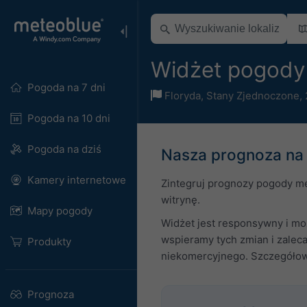
Widżet pogody
Pogoda na 7 dni
Floryda
,
Stany Zjednoczone
,
Pogoda na 10 dni
Pogoda na dziś
Nasza prognoza na 
Kamery internetowe
Zintegruj prognozy pogody me
witrynę.
Mapy pogody
Widżet jest responsywny i moż
wspieramy tych zmian i zalec
Produkty
niekomercyjnego. Szczegółowe
Prognoza