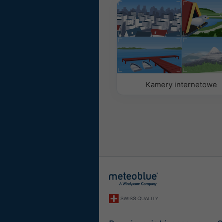
Z obrazem tła
Z kolorem tła
Bez tła: ciemny tekst
Bez tła: jasny tekst
Kamery internetowe