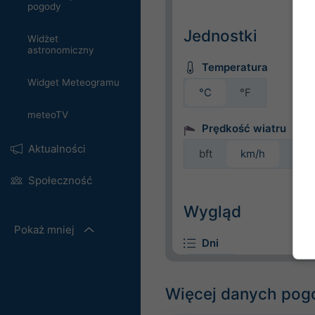
pogody
Jednostki
Widżet
astronomiczny
Temperatura
Widget Meteogramu
°C
°F
meteoTV
Prędkość wiatru
Aktualności
bft
km/h
m/s
Społeczność
Wygląd
Pokaż mniej
Dni
Więcej danych po
Tło