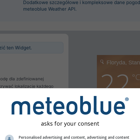
Dodatkowe szczegółowe i kompleksowe dane pogod
meteoblue Weather API.
zić ten Widget.
odę dla zdefiniowanej
krywać lokalizację każdego
ę.
cji
żytkownika
asks for your consent
Personalised advertising and content, advertising and content