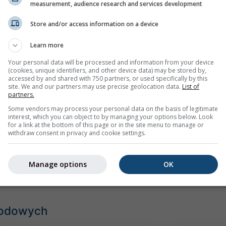
measurement, audience research and services development
Store and/or access information on a device
Learn more
Your personal data will be processed and information from your device
(cookies, unique identifiers, and other device data) may be stored by,
accessed by and shared with 750 partners, or used specifically by this
site. We and our partners may use precise geolocation data.
List of
partners.
Some vendors may process your personal data on the basis of legitimate
mph
kn
interest, which you can object to by managing your options below. Look
for a link at the bottom of this page or in the site menu to manage or
withdraw consent in privacy and cookie settings.
Manage options
OK
godowych