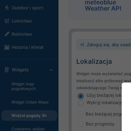
meteoblue
Weather API
Outdoor i sport
Lotnictwo
Rolnictwo
Zaloguj się, aby osad
Historia i klimat
Lokalizacja
Widgets
Widget może wyświetlać pog
lokalizacji albo próbować wy
Widget map
odwiedzającego Twoją stron
pogodowych
Użyj bieżącej lokaliza
Wykryj lokalizację u
Widget Urban Maps
Bez bieżącej pogody
Widżet pogody 3h
Bez prognozy
Codzienny widżet