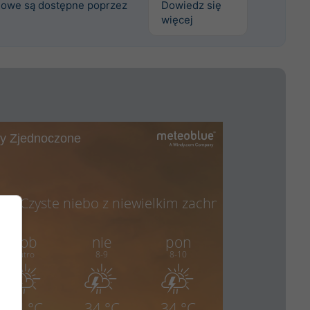
owe są dostępne poprzez
Dowiedz się
więcej