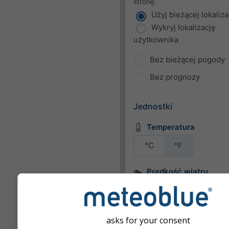
stronę.
Użyj bieżącej lokaliza
Wykryj lokalizację
użytkownika
Bez bieżącej pogody
Bez prognozy
Jednostki
Temperatura
°C
°F
Prędkość wiatru
bft
km/h
m/s
mph
kn
asks for your consent