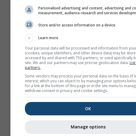
Personalised advertising and content, advertising and c
Wygląd
measurement, audience research and services develop
Dni
Store and/or access information on a device
Learn more
Tło
Your personal data will be processed and information from you
(cookies, unique identifiers, and other device data) may be store
Z obrazem tła
accessed by and shared with 750 partners, or used specifically b
Z kolorem tła
site. We and our partners may use precise geolocation data.
List
partners.
Bez tła: ciemny tekst
Some vendors may process your personal data on the basis of l
Bez tła: jasny tekst
interest, which you can object to by managing your options belo
for a link at the bottom of this page or in the site menu to manag
withdraw consent in privacy and cookie settings.
OK
Więcej danych pogodowyc
Manage options
Wi
astro