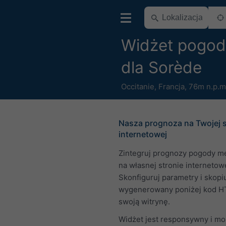
Widżet pogod
dla Sorède
Occitanie
,
Francja
,
76m n.p.m
Nasza prognoza na Twojej s
internetowej
Zintegruj prognozy pogody m
na własnej stronie internetowe
Skonfiguruj parametry i skopi
wygenerowany poniżej kod H
swoją witrynę.
Widżet jest responsywny i m