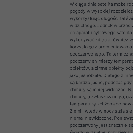
W ciągu dnia satelita może rob
pogody w wysokiej rozdzielcz
wykorzystując długości fal świ
widzialnego. Jednak w przeci
do aparatu cyfrowego satelit
wykonywać zdjęcia również w
korzystając z promieniowania
podczerwonego. Ta termiczn
podczerwień mierzy temperat
obiektów, a zimne obiekty poj
jako jasnobiałe. Dlatego zim
są bardzo jasne, podczas gdy 
chmury są mniej widoczne. Ni
chmury, a zwłaszcza mgła, cz
temperaturę zbliżoną do powi
Ziemi i wtedy w nocy stają się 
niemal niewidoczne. Poniewa
podczerwony jest znacznie sł
światło widzialne, rozdzielczo