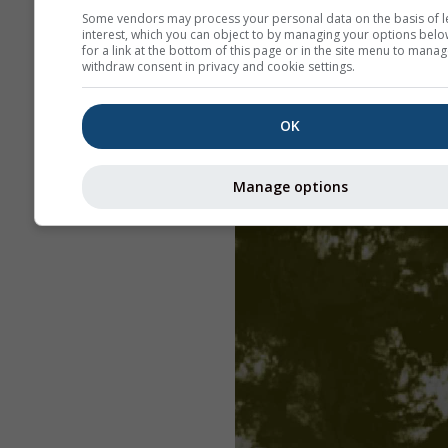
Some vendors may process your personal data on the basis of l
interest, which you can object to by managing your options belo
for a link at the bottom of this page or in the site menu to manag
withdraw consent in privacy and cookie settings.
OK
Manage options