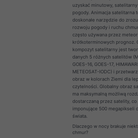
uzyskać minutowy, satelitarn
pogody. Animacja satelitarna t
doskonałe narzędzie do zroz
rozwoju pogody i ruchu chmur
często używana przez meteo
krótkoterminowych prognoz. 
kompozyt satelitarny jest two
danych 5 różnych satelitów 
GOES-16, GOES-17, HIMAWARI
METEOSAT-IODC) i przetwarz
obraz w kolorach Ziemi dla le
czytelności. Globalny obraz sa
ma maksymalną możliwą rozdz
dostarczaną przez satelity, co
imponujące 500 megapikseli d
świata.
Dlaczego w nocy brakuje niek
chmur?