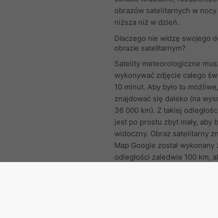
obrazów satelitarnych w nocy 
niższa niż w dzień.
Dlaczego nie widzę swojego 
obrazie satelitarnym?
Satelity meteorologiczne mus
wykonywać zdjęcie całego świ
10 minut. Aby było to możliwe
znajdować się daleko (na wys
36 000 km). Z takiej odległoś
jest po prostu zbyt mały, aby b
widoczny. Obraz satelitarny z
Map Google został wykonany 
odległości zaledwie 100 km, a
otrzymujesz tylko kilka ujęć w
jedno co 5 minut.
Francja: Inne regiony