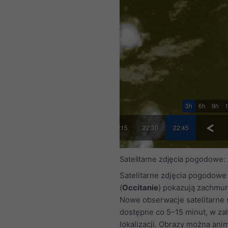
3h
6h
9h
15
21:30
21:45
22:00
22:15
22:30
22:45
Satelitarne zdjęcia pogodowe: 
Satelitarne zdjęcia pogodowe
(
Occitanie
) pokazują zachmur
Nowe obserwacje satelitarne 
dostępne co 5–15 minut, w za
lokalizacji. Obrazy można ani