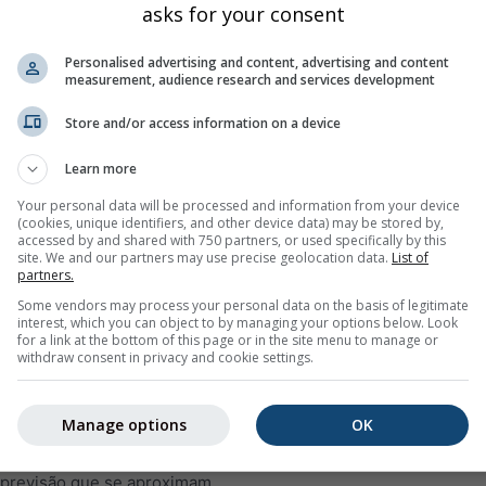
asks for your consent
qui
sex
sáb
dom
seg
ter
qua
qui
sex
Personalised advertising and content, advertising and content
measurement, audience research and services development
Store and/or access information on a device
Learn more
10%
10%
20%
25%
20%
40%
25%
15%
15%
Your personal data will be processed and information from your device
(cookies, unique identifiers, and other device data) may be stored by,
accessed by and shared with 750 partners, or used specifically by this
site. We and our partners may use precise geolocation data.
List of
m
partners.
Some vendors may process your personal data on the basis of legitimate
interest, which you can object to by managing your options below. Look
ia do tempo para 14 dias para
Callas (Provença-Alpes-Costa Az
for a link at the bottom of this page or in the site menu to manage or
aturas mínimas e máximas, quantidade e probabilidade de preci
withdraw consent in privacy and cookie settings.
rida no gráfico da temperatura. Quanto mais forte for a variação
linha grossa representa a tendência mais provável.
Manage options
OK
ão é representada com um "T". Estas incertezas normalmente a
 previsão que se aproximam.