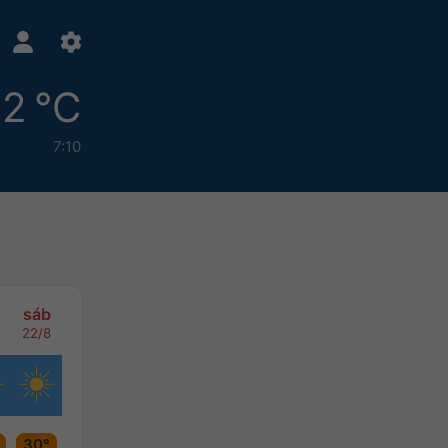
2 °C
7:10
sáb
22/8
30°