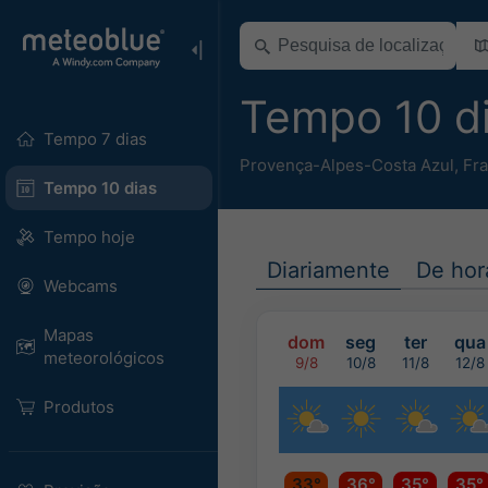
Tempo 10 di
Tempo 7 dias
Provença-Alpes-Costa Azul
,
Fr
Tempo 10 dias
Tempo hoje
Diariamente
De hor
Webcams
Mapas
dom
seg
ter
qua
meteorológicos
9/8
10/8
11/8
12/8
Produtos
33°
36°
35°
35°