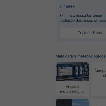
climate+
Explore a nossa ferramenta
avaliação dos riscos climáti
Try it for Basel
Mais dados meteorológicos
Compa
c
Arquivo
meteorológico