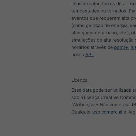
ilhas de calor, fluxos de ar frio
tempestades ou tornados. Para
eventos que requerem alta pr
(como geração de energia, se
planejamento urbano, etc.), 
simulações de alta resolução
horários através de
point+
,
hi
nossa
API.
Licença
Essa data pode ser utilizada 
sob a licença Creative Comm
"Atribuição + Não comercial (
Qualquer
uso comercial
é ileg