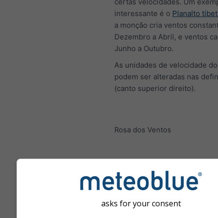
certas velocidades. Um exem
interessante é o
Planalto tibe
a monção cria ventos constan
Dezembro a Abril, e ventos c
Junho a Outubro.
As unidades de velocidade do
podem ser alteradas nas defi
(canto superior direito).
Rosa dos Ventos
asks for your consent