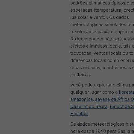
padrões climáticos típicos e 
esperadas (temperatura, preci
luz solar e vento). Os dados
meteorológicos simulados tê
resolução espacial de aprox
30 km e podem não reproduzi
efeitos climáticos locais, tais
trovoadas, ventos locais ou t
diferenças locais como ocor
áreas urbanas, montanhosas 
costeiras.
Você pode explorar o clima pa
qualquer lugar como a
florest
amazónica
,
savana da África O
Deserto do Saara
,
tundra da S
Himalaia
.
Os dados meteorológicos hist
hora desde 1940 para Basilei