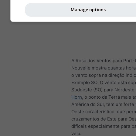
Manage options
A Rosa dos Ventos para Port-
Nouvelle mostra quantas hora
o vento sopra na direção indi
Exemplo SO: O vento está so
Sudoeste (SO) para Nordeste 
Horn
, o ponto da Terra mais a
América do Sul, tem um forte
Oeste característico, que per
cruzamentos de Este para Oe
difíceis especialmente para b
vela.