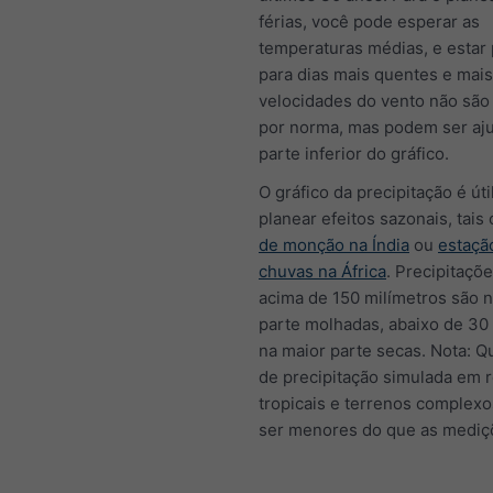
férias, você pode esperar as
temperaturas médias, e estar
para dias mais quentes e mais 
velocidades do vento não são
por norma, mas podem ser aj
parte inferior do gráfico.
O gráfico da precipitação é úti
planear efeitos sazonais, tai
de monção na Índia
ou
estaçã
chuvas na África
. Precipitaçõ
acima de 150 milímetros são 
parte molhadas, abaixo de 30
na maior parte secas. Nota: Q
de precipitação simulada em 
tropicais e terrenos complex
ser menores do que as mediçõ