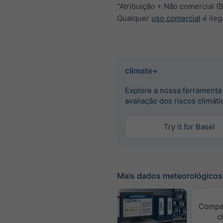
"Atribuição + Não comercial (
Qualquer
uso comercial
é ileg
climate+
Explore a nossa ferramenta
avaliação dos riscos climáti
Try it for Basel
Mais dados meteorológicos
Compa
c