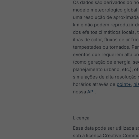
Os dados são derivados do n
modelo meteorológico globa
uma resolução de aproximad
km e não podem reproduzir d
dos efeitos climáticos locais,
ilhas de calor, fluxos de ar frio
tempestades ou tornados. Para
eventos que requerem alta pr
(como geração de energia, se
planejamento urbano, etc.), 
simulações de alta resolução
horários através de
point+
,
hi
nossa
API.
Licença
Essa data pode ser utilizada 
sob a licença Creative Comm