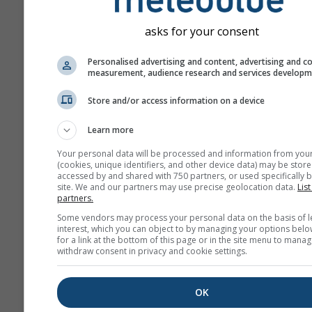
asks for your consent
Personalised advertising and content, advertising and c
measurement, audience research and services develop
Store and/or access information on a device
Learn more
Your personal data will be processed and information from you
(cookies, unique identifiers, and other device data) may be store
accessed by and shared with 750 partners, or used specifically b
site. We and our partners may use precise geolocation data.
List
partners.
Some vendors may process your personal data on the basis of l
interest, which you can object to by managing your options belo
for a link at the bottom of this page or in the site menu to manag
withdraw consent in privacy and cookie settings.
OK