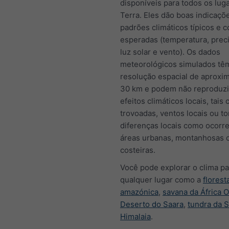
disponíveis para todos os lug
Terra. Eles dão boas indicaçõ
padrões climáticos típicos e 
esperadas (temperatura, preci
luz solar e vento). Os dados
meteorológicos simulados tê
resolução espacial de aprox
30 km e podem não reproduzi
efeitos climáticos locais, tais
trovoadas, ventos locais ou t
diferenças locais como ocor
áreas urbanas, montanhosas 
costeiras.
Você pode explorar o clima pa
qualquer lugar como a
florest
amazónica
,
savana da África O
Deserto do Saara
,
tundra da S
Himalaia
.