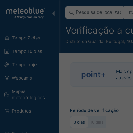
Verificação a 
Tempo 7 dias
Distrito da Guarda
,
Portugal
,
40
Tempo 10 dias
Tempo hoje
Mais op
point+
através
Webcams
Mapas
meteorológicos
Período de verificação
Produtos
3 dias
10 dias