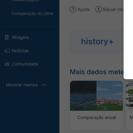
Ajuda
Baixar image
Comparação do clima
Widgets
Anal
history+
194
Notícias
Comunidade
Mais dados meteor
Mostrar menos
Comparação anual
M