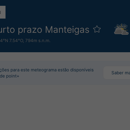
curto prazo Manteigas
.4°N 7.54°O,
794m s.n.m.
ções para este meteograma estão disponíveis
Saber ma
 de point+