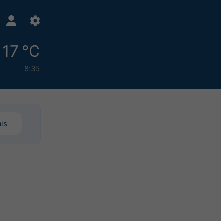
17 °C
8:35
is