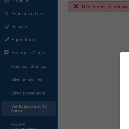
Previsão
This forecast is not ava
Esportes e Lazer
Aviação
Agricultura
História e Clima
Mudança climática
Clima (modelado)
Clima (observado)
Verificação a curto
prazo
Arquivo
meteorológico