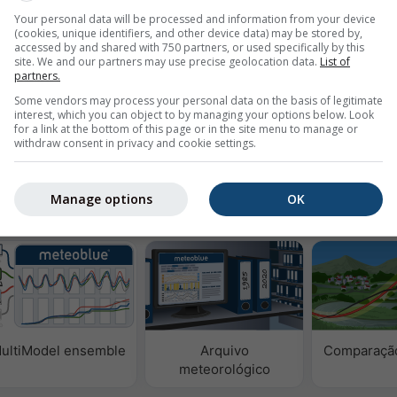
Your personal data will be processed and information from your device
m
(cookies, unique identifiers, and other device data) may be stored by,
accessed by and shared with 750 partners, or used specifically by this
site. We and our partners may use precise geolocation data.
List of
partners.
Some vendors may process your personal data on the basis of legitimate
isar dados meteorológicos históricos desde
Try it for
interest, which you can object to by managing your options below. Look
for a link at the bottom of this page or in the site menu to manage or
0
Basel
withdraw consent in privacy and cookie settings.
Manage options
OK
ológicos
ultiModel ensemble
Arquivo
Comparação
meteorológico