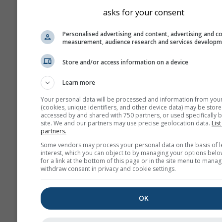
montanhas e costas pode
asks for your consent
um pouco diferentes dos
no lugar exato que seleci
Personalised advertising and content, advertising and c
measurement, audience research and services develop
Pode encontrar a altitude
célula da grelha junto às
Store and/or access information on a device
coordenadas.
Learn more
O diagrama dos \"15 dias\"
apresenta dados por hora
Your personal data will be processed and information from you
(cookies, unique identifiers, and other device data) may be store
Durante um mês, há agre
accessed by and shared with 750 partners, or used specifically b
diárias para valores míni
site. We and our partners may use precise geolocation data.
List
partners.
máximos e médios. Para m
meses há agregações men
Some vendors may process your personal data on the basis of l
interest, which you can object to by managing your options belo
Também oferecemos dad
for a link at the bottom of this page or in the site menu to manag
withdraw consent in privacy and cookie settings.
brutos para venda. Por fav
entre em contacto conno
mais informações
OK
(
support@meteoblue.co