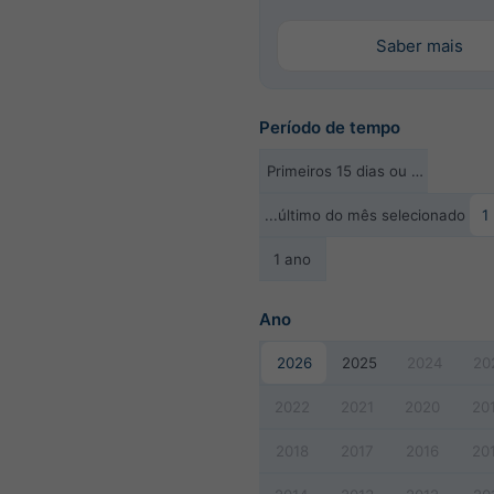
Saber mais
Período de tempo
Primeiros 15 dias ou …
...último do mês selecionado
1
1 ano
Ano
2026
2025
2024
20
2022
2021
2020
20
2018
2017
2016
20