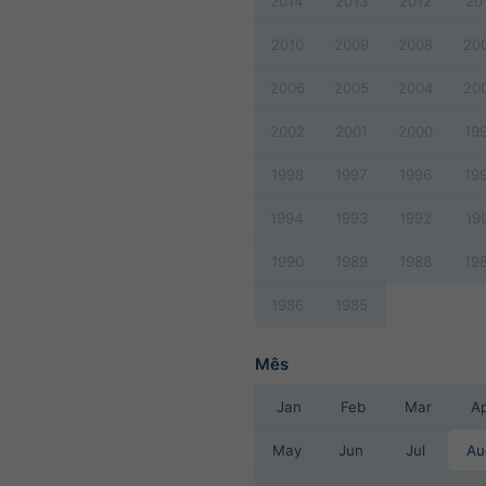
2014
2013
2012
20
2010
2009
2008
20
2006
2005
2004
20
2002
2001
2000
19
1998
1997
1996
19
1994
1993
1992
19
1990
1989
1988
19
1986
1985
Mês
Jan
Feb
Mar
A
May
Jun
Jul
Au