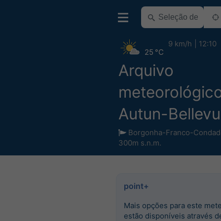
9 km/h
12:10
25 °C
Arquivo
meteorológic
Autun-Bellev
Borgonha-Franco-Condad
300m s.n.m.
point+
Mais opções para este met
estão disponíveis através d