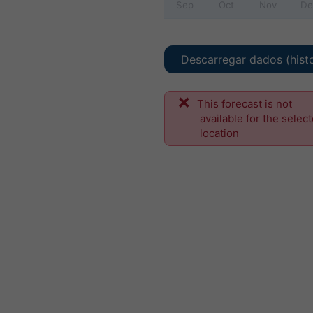
Sep
Oct
Nov
De
Descarregar dados (hist
This forecast is not
available for the selec
location