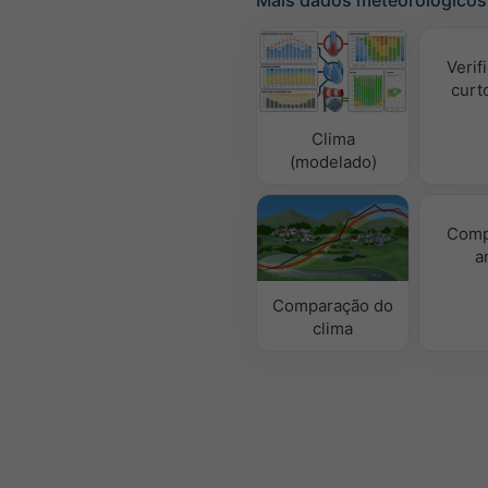
Verif
curt
Clima
(modelado)
Comp
a
Comparação do
clima