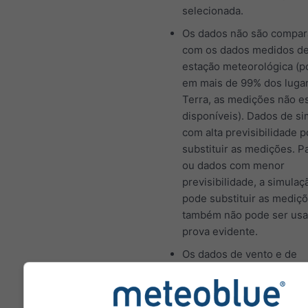
selecionada.
Os dados não são compa
com os dados medidos d
estação meteorológica (p
em mais de 99% dos luga
Terra, as medições não e
disponíveis). Dados de s
com alta previsibilidade
substituir as medições. P
ou dados com menor
previsibilidade, a simulaç
pode substituir as mediç
também não pode ser us
prova evidente.
Os dados de vento e de
temperatura são calculad
altitude média da célula d
Por isso, as temperaturas