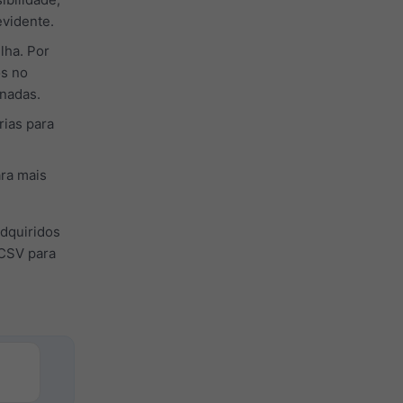
vidente.
lha. Por
os no
enadas.
rias para
ra mais
dquiridos
 CSV para