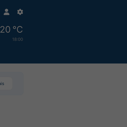
20 °C
18:00
is