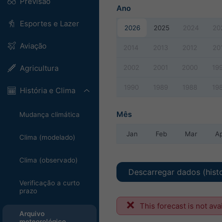
Previsão
Ano
Esportes e Lazer
2026
2025
2024
20
Aviação
2014
2013
2012
20
2002
2001
2000
19
Agricultura
1990
1989
1988
19
História e Clima
Mês
Mudança climática
Jan
Feb
Mar
A
Clima (modelado)
Clima (observado)
Descarregar dados (hist
Verificação a curto
prazo
This forecast is not ava
Arquivo
meteorológico