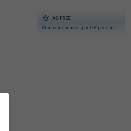
AD FREE
Remover anúncios por 9 € por ano.