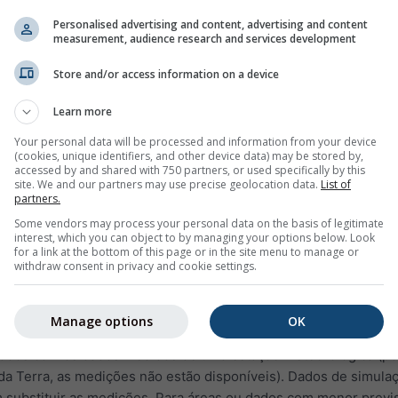
tória
oferece acesso a simulações climáticas passadas para to
Personalised advertising and content, advertising and content
measurement, audience research and services development
ê pode ver informações sobre o tempo de ontem ou a história
os. Os diagramas do arquivo meteorológico estão divididos em 
Store and/or access information on a device
Learn more
 humidade relativa em intervalos de uma hora
Your personal data will be processed and information from your device
u limpo (fundo amarelo). Quanto mais escuro é o fundo cinza, 
(cookies, unique identifiers, and other device data) may be stored by,
uvens
accessed by and shared with 750 partners, or used specifically by this
site. We and our partners may use precise geolocation data.
List of
ento (em graus de 0° = Norte, 90° = Este, 180º = Sul e 270° = 
partners.
 história, os pontos roxos representam a direção do vento, co
Some vendors may process your personal data on the basis of legitimate
interest, which you can object to by managing your options below. Look
a.
for a link at the bottom of this page or in the site menu to manage or
withdraw consent in privacy and cookie settings.
e:
apresenta dados de simulação, não dados medidos, para a área
Manage options
OK
ados com os dados medidos de uma estação meteorológica (p
da Terra, as medições não estão disponíveis). Dados de simul
m substituir as medições. Para áreas ou dados com menor previs