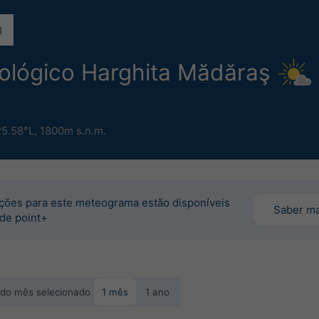
ológico Harghita Mădăraş
25.58°L,
1800m s.n.m.
ções para este meteograma estão disponíveis
Saber ma
 de point+
o do mês selecionado
1 mês
1 ano