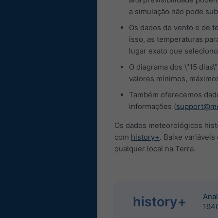
a simulação não pode sub
Os dados de vento e de te
isso, as temperaturas pa
lugar exato que seleciono
O diagrama dos \"15 dias\
valores mínimos, máximos
Também oferecemos dados 
informações (
support@me
Os dados meteorológicos hist
com
history+
. Baixe variávei
qualquer local na Terra.
Anal
history+
194