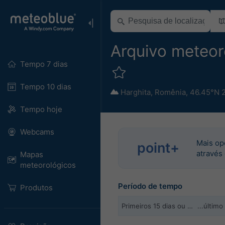
Arquivo meteor
Tempo 7 dias
Tempo 10 dias
Harghita
,
Romênia
,
46.45°N 
Tempo hoje
Webcams
Mais op
point+
através
Mapas
meteorológicos
Período de tempo
Produtos
Primeiros 15 dias ou …
...últim