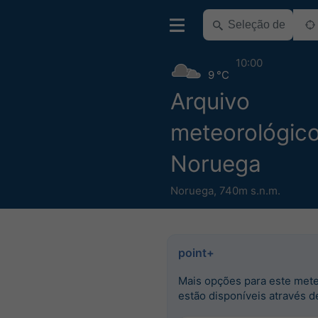
10:00
9 °C
Arquivo
meteorológic
Noruega
Noruega
,
740m s.n.m.
point+
Mais opções para este met
estão disponíveis através d