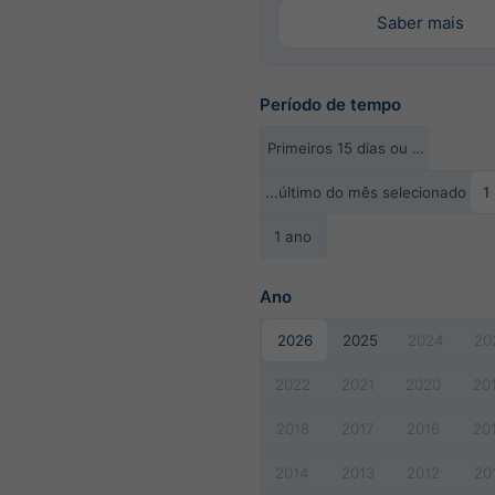
Saber mais
Período de tempo
Primeiros 15 dias ou …
...último do mês selecionado
1
1 ano
Ano
2026
2025
2024
20
2022
2021
2020
20
2018
2017
2016
20
2014
2013
2012
20