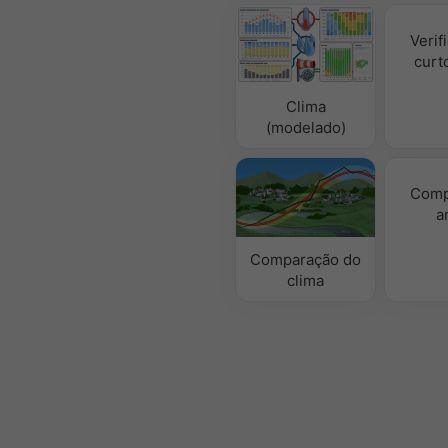
Verif
curt
Clima
(modelado)
Comp
a
Comparação do
clima