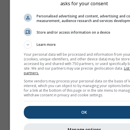
asks for your consent
um pouco diferentes dos
no lugar exato que seleci
Personalised advertising and content, advertising and c
Pode encontrar a altitude
measurement, audience research and services develop
célula da grelha junto às
Store and/or access information on a device
coordenadas.
O diagrama dos \"15 dias\"
Learn more
apresenta dados por hora
Your personal data will be processed and information from you
Durante um mês, há agre
(cookies, unique identifiers, and other device data) may be store
accessed by and shared with 750 partners, or used specifically b
diárias para valores míni
site. We and our partners may use precise geolocation data.
List
máximos e médios. Para m
partners.
meses há agregações men
Some vendors may process your personal data on the basis of l
interest, which you can object to by managing your options belo
Também oferecemos dad
for a link at the bottom of this page or in the site menu to manag
brutos para venda. Por fav
withdraw consent in privacy and cookie settings.
entre em contacto conno
mais informações
OK
(
support@meteoblue.co
Os dados meteorológicos hist
Manage options