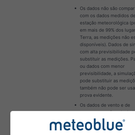
Os dados não são compa
com os dados medidos d
estação meteorológica (p
em mais de 99% dos luga
Terra, as medições não e
disponíveis). Dados de s
com alta previsibilidade
substituir as medições. P
ou dados com menor
previsibilidade, a simulaç
pode substituir as mediç
também não pode ser us
prova evidente.
Os dados de vento e de
temperatura são calculad
altitude média da célula d
Por isso, as temperaturas
montanhas e costas pode