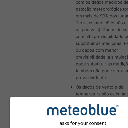
com os dados medidos d
estação meteorológica (p
em mais de 99% dos luga
Terra, as medições não e
disponíveis). Dados de s
com alta previsibilidade
substituir as medições. P
ou dados com menor
previsibilidade, a simulaç
pode substituir as mediç
também não pode ser us
prova evidente.
Os dados de vento e de
temperatura são calculad
altitude média da célula d
Por isso, as temperaturas
montanhas e costas pode
um pouco diferentes dos
asks for your consent