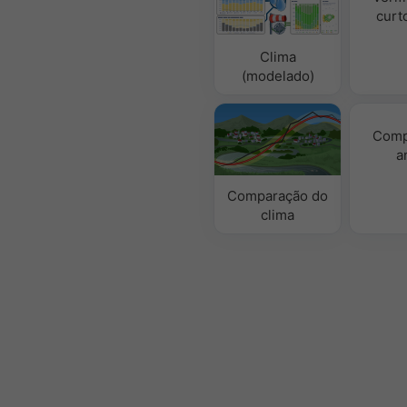
curt
Clima
(modelado)
Comp
a
Comparação do
clima