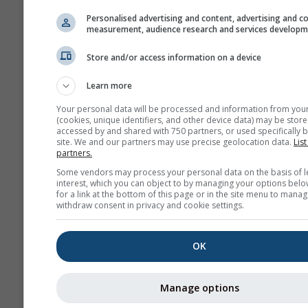
no lugar exato que seleci
Pode encontrar a altitude
Personalised advertising and content, advertising and c
measurement, audience research and services develop
célula da grelha junto às
coordenadas.
Store and/or access information on a device
O diagrama dos \"15 dias\"
Learn more
apresenta dados por hora
Durante um mês, há agre
Your personal data will be processed and information from you
(cookies, unique identifiers, and other device data) may be store
diárias para valores míni
accessed by and shared with 750 partners, or used specifically b
máximos e médios. Para m
site. We and our partners may use precise geolocation data.
List
partners.
meses há agregações men
Some vendors may process your personal data on the basis of l
Também oferecemos dad
interest, which you can object to by managing your options belo
brutos para venda. Por fav
for a link at the bottom of this page or in the site menu to manag
withdraw consent in privacy and cookie settings.
entre em contacto conno
mais informações
(
support@meteoblue.co
OK
Os dados meteorológicos hist
hora desde 1940 para Thio p
Manage options
adquiridos com
history+
. Baix