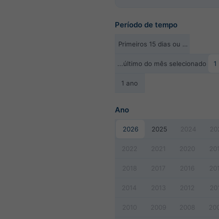
Período de tempo
Primeiros 15 dias ou …
...último do mês selecionado
1
1 ano
Ano
2026
2025
2024
20
2022
2021
2020
20
2018
2017
2016
20
2014
2013
2012
20
2010
2009
2008
20