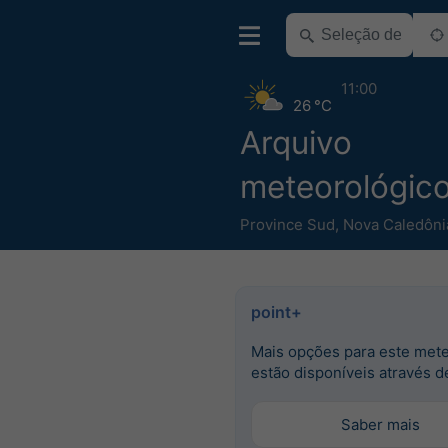
11:00
26 °C
Arquivo
meteorológico
Province Sud
,
Nova Caledôni
point+
Mais opções para este met
estão disponíveis através d
Saber mais