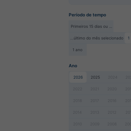
Período de tempo
Primeiros 15 dias ou …
...último do mês selecionado
1
1 ano
Ano
2026
2025
2024
20
2022
2021
2020
20
2018
2017
2016
20
2014
2013
2012
20
2010
2009
2008
20