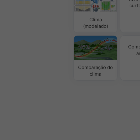
curt
Clima
(modelado)
Comp
a
Comparação do
clima