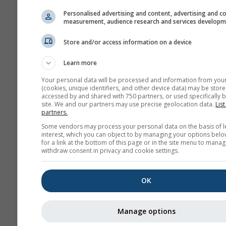
no lugar exato que seleci
Pode encontrar a altitude
Personalised advertising and content, advertising and c
measurement, audience research and services develop
célula da grelha junto às
coordenadas.
Store and/or access information on a device
O diagrama dos \"15 dias\"
Learn more
apresenta dados por hora
Durante um mês, há agre
Your personal data will be processed and information from you
(cookies, unique identifiers, and other device data) may be store
diárias para valores míni
accessed by and shared with 750 partners, or used specifically b
máximos e médios. Para m
site. We and our partners may use precise geolocation data.
List
partners.
meses há agregações men
Some vendors may process your personal data on the basis of l
Também oferecemos dad
interest, which you can object to by managing your options belo
brutos para venda. Por fav
for a link at the bottom of this page or in the site menu to manag
withdraw consent in privacy and cookie settings.
entre em contacto conno
mais informações
(
support@meteoblue.co
OK
Os dados meteorológicos hist
hora desde 1940 para Vigo p
Manage options
adquiridos com
history+
. Baix