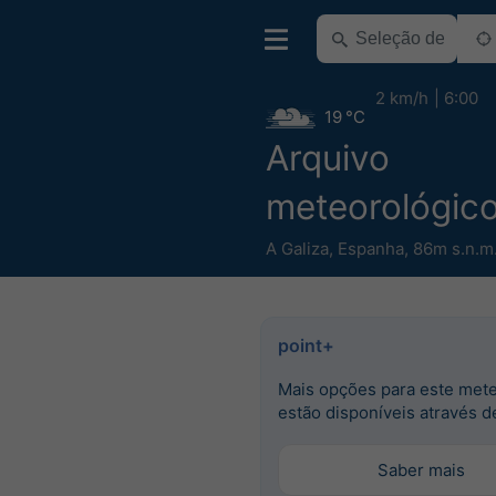
2 km/h
6:00
19 °C
Arquivo
meteorológico
A Galiza
,
Espanha
,
86m s.n.m
point+
Mais opções para este met
estão disponíveis através d
Saber mais