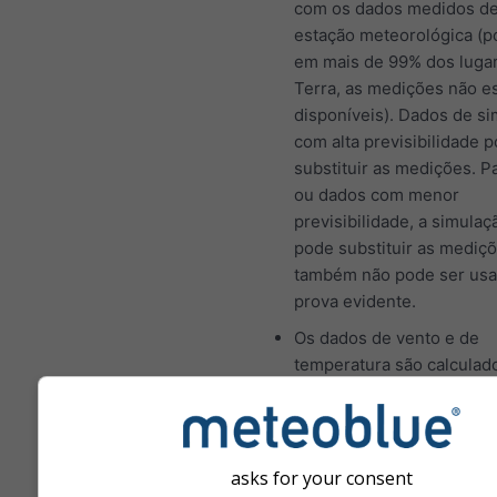
com os dados medidos d
estação meteorológica (p
em mais de 99% dos luga
Terra, as medições não e
disponíveis). Dados de s
com alta previsibilidade
substituir as medições. P
ou dados com menor
previsibilidade, a simulaç
pode substituir as mediç
também não pode ser us
prova evidente.
Os dados de vento e de
temperatura são calculad
altitude média da célula d
Por isso, as temperaturas
montanhas e costas pode
um pouco diferentes dos
asks for your consent