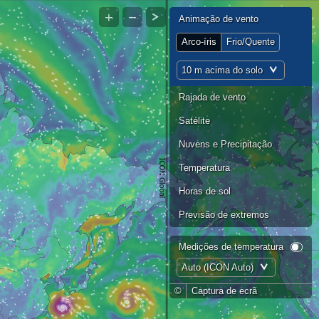
+
−
Animação de vento
Arco-íris
Frio/Quente
10 m acima do solo
Rajada de vento
Satélite
Nuvens e Precipitação
Temperatura
Horas de sol
Previsão de extremos
Medições de temperatura
Auto (ICON Auto)
©
Captura de ecrã