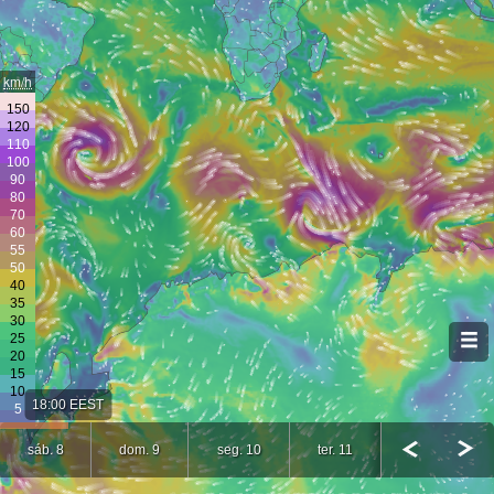
km/h
18:00 EEST
sáb. 8
dom. 9
seg. 10
ter. 11