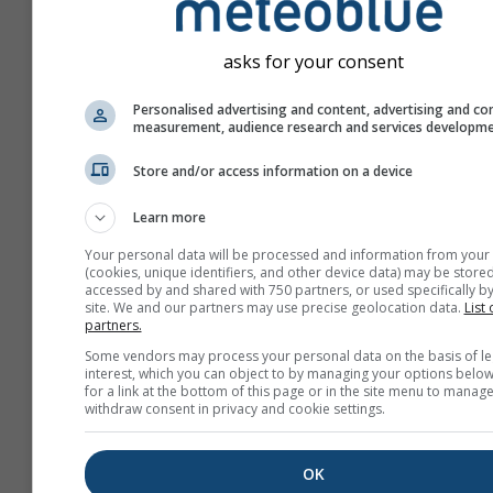
asks for your consent
Personalised advertising and content, advertising and co
measurement, audience research and services developm
Store and/or access information on a device
Learn more
Your personal data will be processed and information from your
(cookies, unique identifiers, and other device data) may be stored
accessed by and shared with 750 partners, or used specifically by
site. We and our partners may use precise geolocation data.
List 
partners.
Crie uma nova meteoTV
Some vendors may process your personal data on the basis of le
interest, which you can object to by managing your options below
Mais Informações
for a link at the bottom of this page or in the site menu to manage
withdraw consent in privacy and cookie settings.
OK