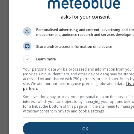
asks for your consent
Personalised advertising and content, advertising and co
measurement, audience research and services developm
Store and/or access information on a device
Learn more
Your personal data will be processed and information from your
(cookies, unique identifiers, and other device data) may be stored
accessed by and shared with 750 partners, or used specifically by
site. We and our partners may use precise geolocation data.
List 
partners.
Crie uma nova meteoTV
Some vendors may process your personal data on the basis of le
interest, which you can object to by managing your options below
Mais Informações
for a link at the bottom of this page or in the site menu to manage
withdraw consent in privacy and cookie settings.
OK