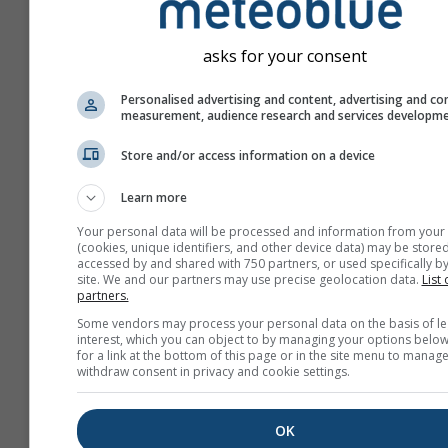
asks for your consent
Personalised advertising and content, advertising and co
measurement, audience research and services developm
Store and/or access information on a device
Learn more
Your personal data will be processed and information from your
(cookies, unique identifiers, and other device data) may be stored
accessed by and shared with 750 partners, or used specifically by
site. We and our partners may use precise geolocation data.
List 
partners.
Crie uma nova meteoTV
Some vendors may process your personal data on the basis of le
interest, which you can object to by managing your options below
Mais Informações
for a link at the bottom of this page or in the site menu to manage
withdraw consent in privacy and cookie settings.
OK